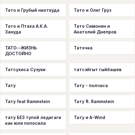
Тато и Грубый ниоткуда
Тато и Олег Груз
Тато и Птаха А.К.А.
Тато Симонян и
Зануда
Анатолий Днепров
ТАТО--ЖИЗНЬ
Таточка
ДОСТОЙНО
Татсухиса Сузуки
татсэйгыт гыйбашев
Тату
Тату - полчаса
Тату feat Rammstein
Тату ft. Rammstein
тату БЕЗ тупой ледигаги
Тату и A-Wind
как юля попосила