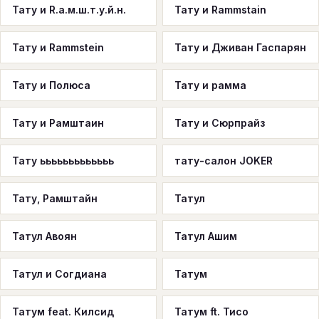
Тату и R.а.м.ш.т.у.й.н.
Тату и Rammstain
Тату и Rammstein
Тату и Дживан Гаспарян
Тату и Полюса
Тату и рамма
Тату и Рамштаин
Тату и Сюрпрайз
Тату ььььььььььььь
тату-салон JOKER
Тату, Рамштайн
Татул
Татул Авоян
Татул Ашим
Татул и Согдиана
Татум
Татум feat. Килсид
Татум ft. Тисо