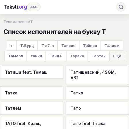
Teksti
.org
АБВ
Ru
А
Б
В
Г
Д
Е
Ж
З
Тексты песен
/
Т
Список исполнителей на букву Т
И
К
Л
М
Н
О
П
Р
С
Т
У
Ф
Х
Ц
Ч
Ш
Э
Ю
т
Т.Бурц
Тo 7-n
Таисия
Тайпан
Талисм
Я
En
A
B
C
D
E
F
G
Тамерл
танки
Таня Б
Тарака
Тартак
Ещё
H
I
J
K
L
M
N
O
P
Татиша feat. Томаш
Татищевский, 4SGM,
Q
R
S
T
U
V
W
X
Y
VBT
Z
#
Татка
Татко
Татлем
Тато
ТАТО feat. Кравц
Тато feat. Птаха