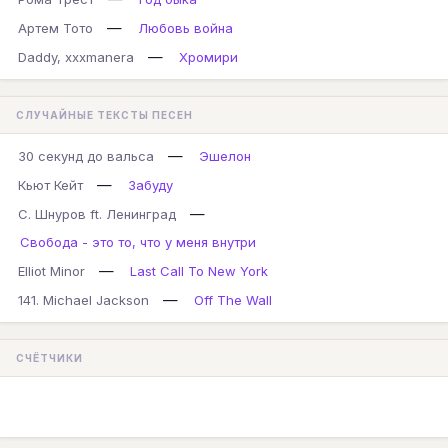
—
Артем Тото
Любовь война
—
Daddy, xxxmanera
Хромири
СЛУЧАЙНЫЕ ТЕКСТЫ ПЕСЕН
—
30 секунд до вальса
Эшелон
—
Кьют Кейт
Забуду
—
С. Шнуров ft. Ленинград
Свобода - это то, что у меня внутри
—
Elliot Minor
Last Call To New York
—
141. Michael Jackson
Off The Wall
СЧЁТЧИКИ