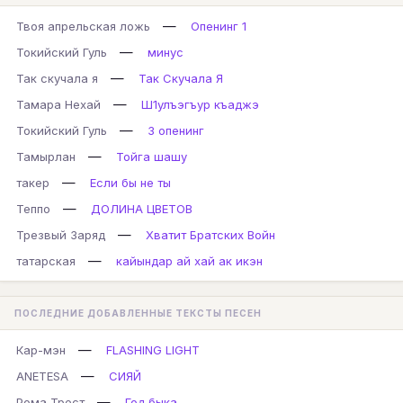
—
Твоя апрельская ложь
Опенинг 1
—
Токийский Гуль
минус
—
Так скучала я
Так Скучала Я
—
Тамара Нехай
Ш1улъэгъур къаджэ
—
Токийский Гуль
3 опенинг
—
Тамырлан
Тойга шашу
—
такер
Если бы не ты
—
Теппо
ДОЛИНА ЦВЕТОВ
—
Трезвый Заряд
Хватит Братских Войн
—
татарская
кайындар ай хай ак икэн
ПОСЛЕДНИЕ ДОБАВЛЕННЫЕ ТЕКСТЫ ПЕСЕН
—
Кар-мэн
FLASHING LIGHT
—
ANETESA
СИЯЙ
—
Рома Трест
Год быка