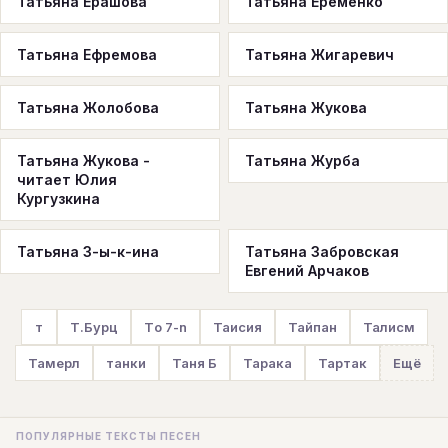
Татьяна Ерашова
Татьяна Еременко
Татьяна Ефремова
Татьяна Жигаревич
Татьяна Жолобова
Татьяна Жукова
Татьяна Жукова -
Татьяна Журба
читает Юлия
Кургузкина
Татьяна З-ы-к-ина
Татьяна Забровская
Евгений Арчаков
т
Т.Бурц
Тo 7-n
Таисия
Тайпан
Талисм
Тамерл
танки
Таня Б
Тарака
Тартак
Ещё
ПОПУЛЯРНЫЕ ТЕКСТЫ ПЕСЕН