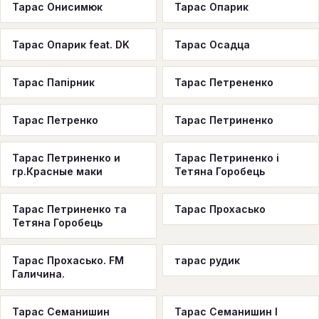
Тарас Онисимюк
Тарас Опарик
Тарас Опарик feat. DK
Тарас Осадца
Тарас Папірник
Тарас Петрененко
Тарас Петренко
Тарас Петриненко
Тарас Петриненко и
Тарас Петриненко і
гр.Красные маки
Тетяна Горобець
Тарас Петриненко та
Тарас Прохасько
Тетяна Горобець
Тарас Прохасько. FM
тарас рудик
Галичина.
Тарас Семанишин
Тарас Семанишин І