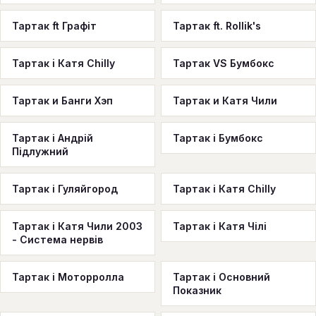
Тартак ft Графіт
Тартак ft. Rollik's
Тартак i Катя Chilly
Тартак VS Бумбокс
Тартак и Банги Хэп
Тартак и Катя Чили
Тартак і Андрій
Тартак і Бумбокс
Підлужний
Тартак і Гуляйгород
Тартак і Катя Chilly
Тартак і Катя Чили 2003
Тартак і Катя Чілі
- Система нервів
Тартак і Моторролла
Тартак і Основний
Показник