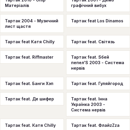
Матеріалів
графiчний вибух
Тартак 2004 - Музичний
Тартак feat Los Dinamos
лист щастя
Тартак feat Катя Chilly
Тартак feat. Cвітязь
Тартак feat. Riffmaster
Тартак feat. Sбей
пепел'S 2003 - Система
нервів
Тартак feat. Банги Хэп
Тартак feat. Гуляйгород
Тартак feat. Де шифер
Тартак feat. Інна
Українка 2003 -
Система нервів
Тартак feat. Катя Chilly
Тартак feat. ФлайzZzа