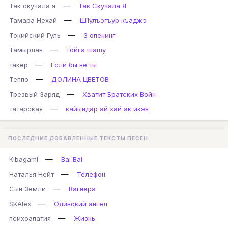
—
Так скучала я
Так Скучала Я
—
Тамара Нехай
Ш1улъэгъур къаджэ
—
Токийский Гуль
3 опенинг
—
Тамырлан
Тойга шашу
—
такер
Если бы не ты
—
Теппо
ДОЛИНА ЦВЕТОВ
—
Трезвый Заряд
Хватит Братских Войн
—
татарская
кайындар ай хай ак икэн
ПОСЛЕДНИЕ ДОБАВЛЕННЫЕ ТЕКСТЫ ПЕСЕН
—
Kibagami
Bai Bai
—
Наталья Нейт
Телефон
—
Сын Земли
Вагнера
—
SKAlex
Одинокий ангел
—
психоапатия
Жизнь