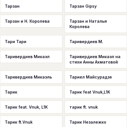
Тарзан
Тарзан Gipsy
Тарзан и Н. Королева
Тарзан и Наталья
Королева
Тари Тари
Таривердиев М.
Таривердиев Микаэл
Таривердиев Микаэл на
стихи Анны Ахматовой
Таривердиев Микаэль
Тариел Майсурадзе
Тарик
Тарик feat Vnuk,L1K
Тарик feat. Vnuk, L1K
тарик ft. vnuk
Тарик ft.Vnuk
Тарик Незалежко