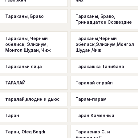
Тараканы, Браво
Тараканы, Браво,
Тринадцатое Созвездие
Тараканы, Черный
Тараканы,Черный
обелиск, Элизиум,
обелиск,Элизиум,Монгол
Монгол Шудан, Чиж
Шудан,Чиж
Тараканьи яйца
Таракашка Тачибана
ТАРАЛАЙ
Таралай спрайп
таралай,клодин и дьюс
Тарам-парам
Таран
Таран Каменный
Таран, Oleg Bogdi
Тараненко С. и
Беседина Г.