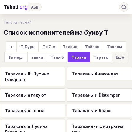
Teksti
.org
АБВ
Ru
А
Б
В
Г
Д
Е
Ж
З
Тексты песен
/
Т
Список исполнителей на букву Т
И
К
Л
М
Н
О
П
Р
С
Т
У
Ф
Х
Ц
Ч
Ш
Э
Ю
т
Т.Бурц
Тo 7-n
Таисия
Тайпан
Талисм
Я
En
A
B
C
D
E
F
G
Тамерл
танки
Таня Б
Тарака
Тартак
Ещё
H
I
J
K
L
M
N
O
P
Тараканы ft. Лусине
Тараканы Анакондаз
Q
R
S
T
U
V
W
X
Y
Геворкян
Z
#
Тараканы атакуют
Тараканы и Distemper
Тараканы и Louna
Тараканы и Браво
Тараканы и Лусинэ
Тараканы-я смотрю на
Геворкян
них