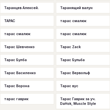
Таранцев Алексей.
Таранящий валун
ТАРАС
тарас смалюк
тарас смалюк
тарас смалюк
Тарас Шевченко
Тарас Zack
Тарас Булба
Тарас Бульба
Тарас Василенко
Тарас Вервольф
Тарас Ворона
Тарас вус
тарас гаврик
Тарас Гаврик за уч.
DaHok, Muscle Style