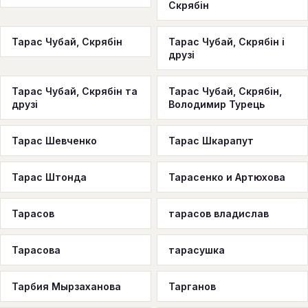
Скрябін
Тарас Чубай, Скрябiн
Тарас Чубай, Скрябін і
друзі
Тарас Чубай, Скрябін та
Тарас Чубай, Скрябін,
друзі
Володимир Турець
Тарас Шевченко
Тарас Шкарапут
Тарас Штонда
Тарасенко и Артюхова
Тарасов
тарасов владислав
Тарасова
тарасушка
Тарбия Мырзаханова
Тарганов