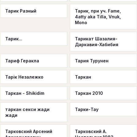
Тарик Разный
Тарик, при уч. Fame,
4atty aka Tilla, Vnuk,
Mono
Тарик...
Тарикат Шазалия-
Даркавия-Хабибия
Тариф Геракла
Тария Турунен
Тарік Незалежко
Таркан
Таркан - Shikidim
Таркан 2010
таркан секси жади
Тарки-Тау
жади
Тарковский Арсений
Тарковский А.