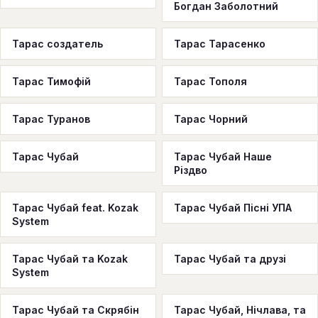
Богдан Заболотний
Тарас создатель
Тарас Тарасенко
Тарас Тимофій
Тарас Тополя
Тарас Туранов
Тарас Чорний
Тарас Чубай
Тарас Чубай Наше
Різдво
Тарас Чубай feat. Kozak
Тарас Чубай Пісні УПА
System
Тарас Чубай та Kozak
Тарас Чубай та друзі
System
Тарас Чубай та Скрябін
Тарас Чубай, Нічлава, та