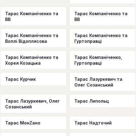
Тарас Компаніченко та
Тарас Компаніченко та
ВВ
ВВ
Тарас Компаніченко та
Тарас Компаніченко та
Воплі Відоплясова
Гуртоправці
Тарас Компаніченко та
Тарас Компаніченко,
Хорея Козацька
Гуртоправці
Тарас Курчик
Тарас Лазуркевич та
Олег Созанський
Тарас Лазуркевич, Олег
Тарас Липольц
Созанський
Тарас МонZано
Тарас Надточий