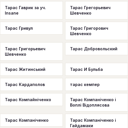
Тарас Гаврик за уч.
Тарас Грегорьевич
Insane
Шевченко
Тарас Гривул
Тарас Григорович
Шевченко
Тарас Григорьевич
Тарас Добровольский
Шевченко
Тарас Житинський
Тарас И Бульба
Тарас Кардаполов
тарас кемпер
Тарас Компайніченко
Тарас Компанiченко i
Воплi Вiдоплясова
Тарас Компаніченко
Тарас Компаніченко і
Гайдамаки