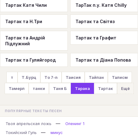
Тартак Катя Чили
ТарТак п.у. Катя Chilly
Тартак та Н.Три
Тартак та Cвітяз
Тартак та Андрій
Тартак та Графит
Підлужний
Тартак та Гуляйгород
Тартак та Діана Попова
т
Т.Бурц
Тo 7-n
Таисия
Тайпан
Талисм
Тамерл
танки
Таня Б
Тарака
Тартак
Ещё
ПОПУЛЯРНЫЕ ТЕКСТЫ ПЕСЕН
—
Твоя апрельская ложь
Опенинг 1
—
Токийский Гуль
минус