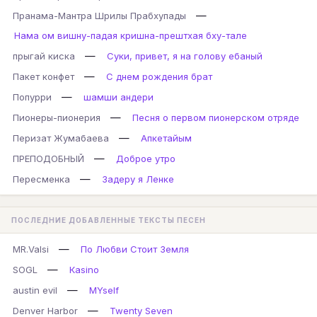
—
Пранама-Мантра Шрилы Прабхупады
Нама ом вишну-падая кришна-прештхая бху-тале
—
прыгай киска
Суки, привет, я на голову ебаный
—
Пакет конфет
С днем рождения брат
—
Попурри
шамши андери
—
Пионеры-пионерия
Песня о первом пионерском отряде
—
Перизат Жумабаева
Апкетайым
—
ПРЕПОДОБНЫЙ
Доброе утро
—
Пересменка
Задеру я Ленке
ПОСЛЕДНИЕ ДОБАВЛЕННЫЕ ТЕКСТЫ ПЕСЕН
—
MR.Valsi
По Любви Стоит Земля
—
SOGL
Кasino
—
austin evil
MYself
—
Denver Harbor
Twenty Seven