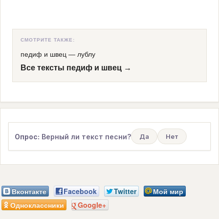
СМОТРИТЕ ТАКЖЕ:
педиф и швец
—
лублу
Все тексты педиф и швец →
Опрос:
Верный ли текст песни?
Да
Нет
Вконтакте
Facebook
Twitter
Мой мир
Одноклассники
Google+