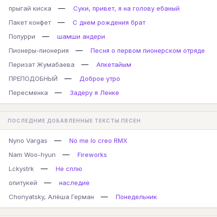
—
прыгай киска
Суки, привет, я на голову ебаный
—
Пакет конфет
С днем рождения брат
—
Попурри
шамши андери
—
Пионеры-пионерия
Песня о первом пионерском отряде
—
Перизат Жумабаева
Апкетайым
—
ПРЕПОДОБНЫЙ
Доброе утро
—
Пересменка
Задеру я Ленке
ПОСЛЕДНИЕ ДОБАВЛЕННЫЕ ТЕКСТЫ ПЕСЕН
—
Nyno Vargas
No me lo creo RMX
—
Nam Woo-hyun
Fireworks
—
Lckystrk
Не сплю
—
опитукей
наследие
—
Chonyatsky, Алёша Герман
Понедельник