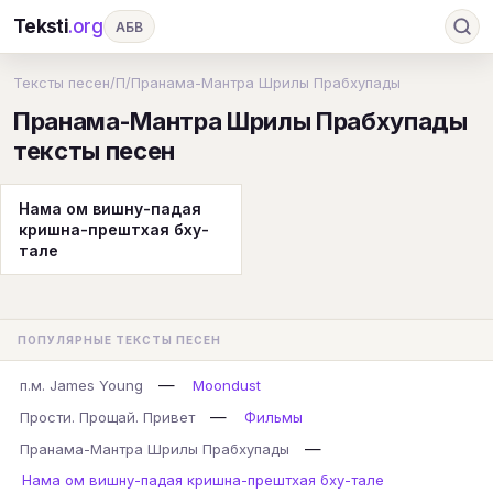
Teksti
.org
АБВ
Ru
А
Б
В
Г
Д
Е
Ж
З
Тексты песен
/
П
/
Пранама-Мантра Шрилы Прабхупады
Пранама-Мантра Шрилы Прабхупады
И
К
Л
М
Н
О
П
Р
С
тексты песен
Т
У
Ф
Х
Ц
Ч
Ш
Э
Ю
Я
En
A
B
C
D
E
F
G
Нама ом вишну-падая
кришна-прештхая бху-
H
I
J
K
L
M
N
O
P
тале
Q
R
S
T
U
V
W
X
Y
Z
#
ПОПУЛЯРНЫЕ ТЕКСТЫ ПЕСЕН
—
п.м. James Young
Moondust
—
Прости. Прощай. Привет
Фильмы
—
Пранама-Мантра Шрилы Прабхупады
Нама ом вишну-падая кришна-прештхая бху-тале