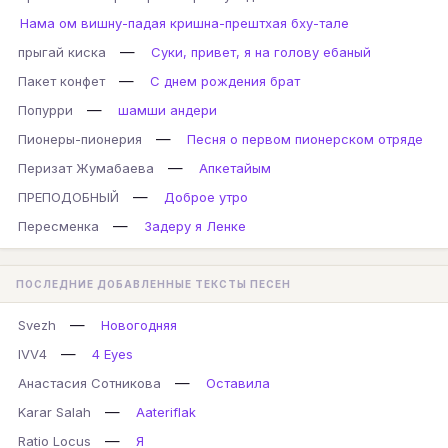
Нама ом вишну-падая кришна-прештхая бху-тале
—
прыгай киска
Суки, привет, я на голову ебаный
—
Пакет конфет
С днем рождения брат
—
Попурри
шамши андери
—
Пионеры-пионерия
Песня о первом пионерском отряде
—
Перизат Жумабаева
Апкетайым
—
ПРЕПОДОБНЫЙ
Доброе утро
—
Пересменка
Задеру я Ленке
ПОСЛЕДНИЕ ДОБАВЛЕННЫЕ ТЕКСТЫ ПЕСЕН
—
Svezh
Новогодняя
—
IVV4
4 Eyes
—
Анастасия Сотникова
Оставила
—
Karar Salah
Aateriflak
—
Ratio Locus
Я