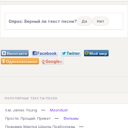
Опрос:
Верный ли текст песни?
Да
Нет
Вконтакте
Facebook
Twitter
Мой мир
Одноклассники
Google+
ПОПУЛЯРНЫЕ ТЕКСТЫ ПЕСЕН
—
п.м. James Young
Moondust
—
Прости. Прощай. Привет
Фильмы
—
Пранама-Мантра Шрилы Прабхупады