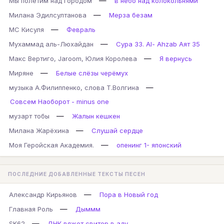
—
Мы полетим над городом
в небо над колокольнями
—
Милана Эдилсултанова
Мерза безам
—
МС Кисуля
Февраль
—
Мухаммад аль-Люхайдан
Сура 33. Al- Ahzab Аят 35
—
Макс Вертиго, Jaroom, Юлия Королева
Я вернусь
—
Миряне
Белые слёзы черёмух
—
музыка А.Филиппенко, слова Т.Волгина
Совсем Наоборот - minus one
—
музарт тобы
Жалын кешкен
—
Милана Жарёхина
Слушай сердце
—
Моя Геройская Академия.
опенинг 1- японский
ПОСЛЕДНИЕ ДОБАВЛЕННЫЕ ТЕКСТЫ ПЕСЕН
—
Александр Кирьянов
Пора в Новый год
—
Главная Роль
Дыммм
—
SK62
ДНК вяжет свитер в аду