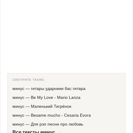
СМОТРИТЕ ТАКЖЕ:
минус
—
гитары ударники бас гитара
минус
—
Be My Love - Mario Lanza
минус
—
Маленький Тигрёнок
минус
—
Besame mucho - Cesaria Evora
минус
—
Для рэп песни про любовь
Все тексты минус →