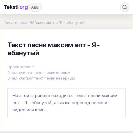
Teksti
.org
АБВ
Ru
А
Б
В
Г
Д
Е
Ж
З
Тексты песен
/
М
/
максим епт
/
Я - ебанутый
И
К
Л
М
Н
О
П
Р
С
Текст песни максим епт - Я -
Т
У
Ф
Х
Ц
Ч
Ш
Э
Ю
ебанутый
Я
En
A
B
C
D
E
F
G
Просмотров: 21
H
I
J
K
L
M
N
O
P
0 чел. считают текст песни верным
0 чел. считают текст песни неверным
Q
R
S
T
U
V
W
X
Y
Z
#
На этой странице находится текст песни максим
епт - Я - ебанутый, а также перевод песни и
видео или клип.