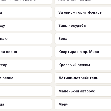
а
За окном горит фонарь
щщу
Заяц несудьбы
знаю
Зона
кая песня
Квартира на пр. Мира
ктор
Кровавый режим
а речка
Лётчик-потребитель
Маленький автобус
ца
Мерч