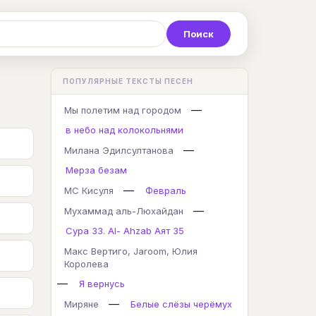
Р
С
Т
У
Ф
Х
Ц
ПОПУЛЯРНЫЕ ТЕКСТЫ ПЕСЕН
K
L
M
N
O
P
Q
—
Мы полетим над городом
в небо над колокольнями
—
Милана Эдилсултанова
Мерза безам
—
МС Кисуля
Февраль
—
Мухаммад аль-Люхайдан
Сура 33. Al- Ahzab Аят 35
Макс Вертиго, Jaroom, Юлия
Королева
—
Я вернусь
—
Миряне
Белые слёзы черёмух