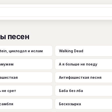
Ж
З
И
К
Л
М
Н
О
П
ты песен
B
C
D
E
F
G
H
I
J
Y
Z
#
ein, циклодол и ислам
Walking Dead
замужем
А я больше не поеду
ашисткая
Антифашисткая песня
 не срет
Баба без лба
нсамбля
Бескозырка