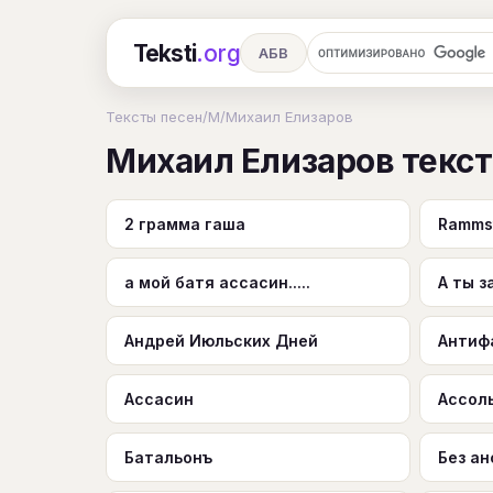
Teksti
.org
АБВ
Ru
А
Б
В
Г
Д
Е
Тексты песен
/
М
/
Михаил Елизаров
Михаил Елизаров текс
Ч
Ш
Э
Ю
Я
En
A
R
S
T
U
V
W
X
2 грамма гаша
Rammst
а мой батя ассасин.....
А ты 
Андрей Июльских Дней
Антиф
Ассасин
Ассоль
Батальонъ
Без а