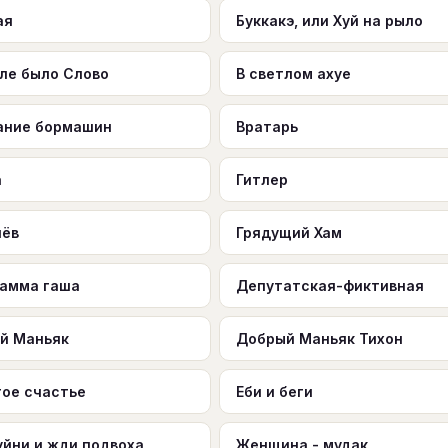
ая
Буккакэ, или Хуй на рыло
але было Слово
В светлом ахуе
ание бормашин
Вратарь
а
Гитлер
чёв
Грядущий Хам
рамма гаша
Депутатская-фиктивная
й Маньяк
Добрый Маньяк Тихон
тое счастье
Еби и беги
уйни и жди подвоха
Женщина - мудак