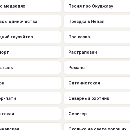
 о медведях
Песня про Окуджаву
асы одиночества
Поездка в Непал
дний гауляйтер
Про козла
порт
Растрапович
шталь
Романс
он
Сатанистская
ер-пати
Северный охотник
нтская
Селигер
инавская
Сколько на свете хороших