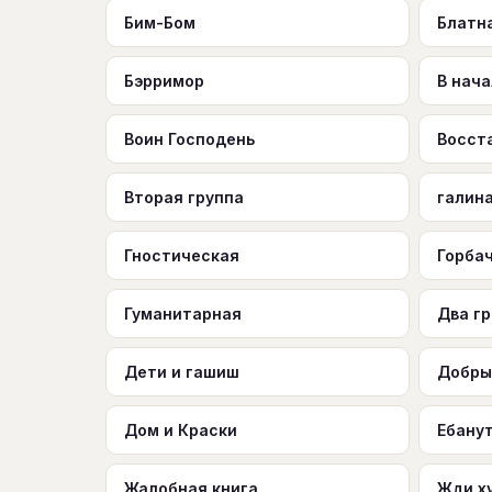
Бим-Бом
Блатн
Бэрримор
В нач
Воин Господень
Восст
Вторая группа
галин
Гностическая
Горба
Гуманитарная
Два г
Дети и гашиш
Добры
Дом и Краски
Ебану
Жалобная книга
Жди х