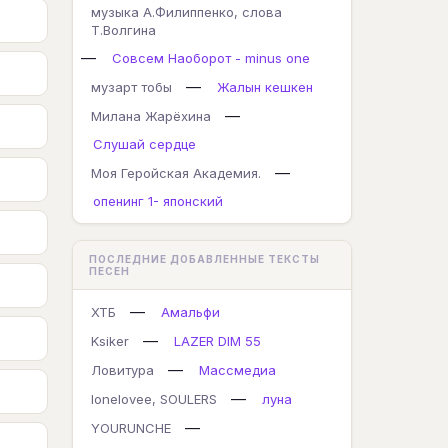
музыка А.Филиппенко, слова
Т.Волгина
—
Совсем Наоборот - minus one
—
музарт тобы
Жалын кешкен
—
Милана Жарёхина
Слушай сердце
—
Моя Геройская Академия.
опенинг 1- японский
ПОСЛЕДНИЕ ДОБАВЛЕННЫЕ ТЕКСТЫ
ПЕСЕН
—
ХТБ
Амальфи
—
Ksiker
LAZER DIM 55
—
Ловитура
Массмедиа
—
lonelovee, SOULERS
луна
—
YOURUNCHE