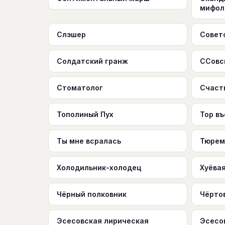
мифол
Слэшер
Совет
Солдатский гранж
ССовс
Стоматолог
Счаст
Тополиный Пух
Тор въ
Ты мне всралась
Тюрем
Холодильник-холодец
Хуёва
Чёрный полковник
Чёрто
Эсесовская лирическая
Эсесо