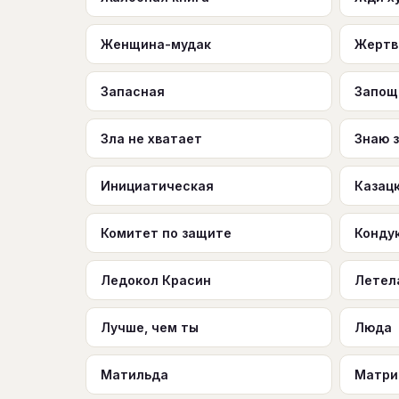
Женщина-мудак
Жертв
Запасная
Запо
Зла не хватает
Знаю 
Инициатическая
Казац
Комитет по защите
Конду
Ледокол Красин
Летел
Лучше, чем ты
Люда
Матильда
Матри