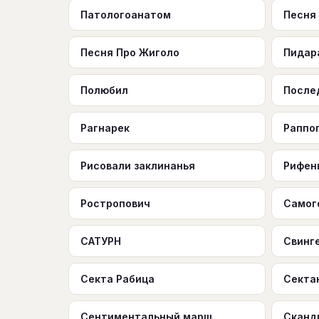
Патологоанатом
Песня
Песня Про Жиголо
Пидар
Полюбил
После
Рагнарек
Раппо
Рисовали заклинанья
Рифен
Ростропович
Самог
САТУРН
Свинг
Секта Рабица
Секта
Сентиментальный марш
Сканд