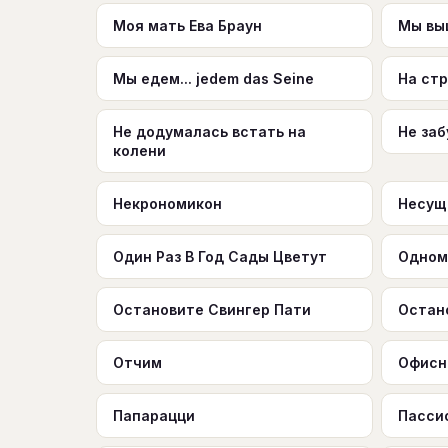
Моя мать Ева Браун
Мы выш
Мы едем... jedem das Seine
На ст
Не додумалась встать на
Не заб
колени
Некрономикон
Несущ
Один Раз В Год Сады Цветут
Одном
Остановите Свингер Пати
Остан
Отчим
Офисн
Папарацци
Пасси