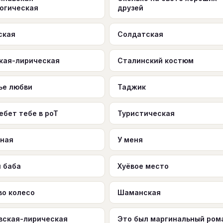
огическая
друзей
ская
Солдатская
кая-лирическая
Сталинский костюм
ье любви
Таджик
ебет тебе в роТ
Туристическая
ная
У меня
я баба
Хуёвое место
во колесо
Шаманская
вская-лирическая
Это был маргинальный рома