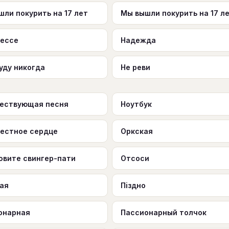
ли покурить на 17 лет
Мы вышли покурить на 17 лет
рессе
Надежда
уду никогда
Не реви
ествующая песня
Ноутбук
естное сердце
Оркская
овите свингер-пати
Отсоси
ая
Пiздно
онарная
Пассионарный толчок