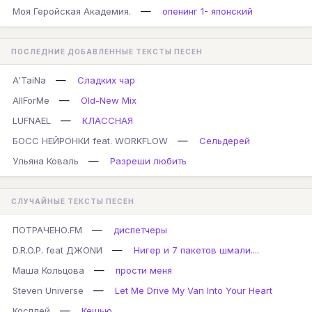
—
Моя Геройская Академия.
опенинг 1- японский
ПОСЛЕДНИЕ ДОБАВЛЕННЫЕ ТЕКСТЫ ПЕСЕН
—
A'TaiNa
Сладких чар
—
AllForMe
Old-New Mix
—
LUFNAEL
КЛАССНАЯ
—
БОСС НЕЙРОНКИ feat. WORKFLOW
Сельдерей
—
Ульяна Коваль
Разреши любить
СЛУЧАЙНЫЕ ТЕКСТЫ ПЕСЕН
—
ПОТРАЧЕНО.FM
диспетчеры
—
D.R.O.P. feat ДЖОNИ
Нигер и 7 пакетов шмали....
—
Маша Кольцова
прости меня
—
Steven Universe
Let Me Drive My Van Into Your Heart
—
Косплей
Кешью