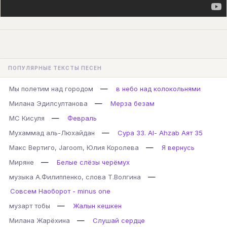
ПОПУЛЯРНЫЕ ТЕКСТЫ ПЕСЕН
—
Мы полетим над городом
в небо над колокольнями
—
Милана Эдилсултанова
Мерза безам
—
МС Кисуля
Февраль
—
Мухаммад аль-Люхайдан
Сура 33. Al- Ahzab Аят 35
—
Макс Вертиго, Jaroom, Юлия Королева
Я вернусь
—
Миряне
Белые слёзы черёмух
—
музыка А.Филиппенко, слова Т.Волгина
Совсем Наоборот - minus one
—
музарт тобы
Жалын кешкен
—
Милана Жарёхина
Слушай сердце