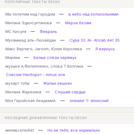
ПОПУЛЯРНЫЕ ТЕКСТЫ ПЕСЕН
—
Мы полетим над городом
в небо над колокольнями
—
Милана Эдилсултанова
Мерза безам
—
МС Кисуля
Февраль
—
Мухаммад аль-Люхайдан
Сура 33. Al- Ahzab Аят 35
—
Макс Вертиго, Jaroom, Юлия Королева
Я вернусь
—
Миряне
Белые слёзы черёмух
—
музыка А.Филиппенко, слова Т.Волгина
Совсем Наоборот - minus one
—
музарт тобы
Жалын кешкен
—
Милана Жарёхина
Слушай сердце
—
Моя Геройская Академия.
опенинг 1- японский
ПОСЛЕДНИЕ ДОБАВЛЕННЫЕ ТЕКСТЫ ПЕСЕН
—
менявселюбят
Но не тебя, все нормально