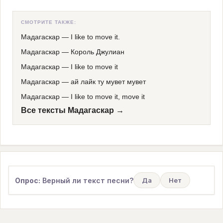
СМОТРИТЕ ТАКЖЕ:
Мадагаскар
—
I like to move it.
Мадагаскар
—
Король Джулиан
Мадагаскар
—
I like to move it
Мадагаскар
—
ай лайк ту мувет мувет
Мадагаскар
—
I like to move it, move it
Все тексты Мадагаскар →
Опрос:
Верный ли текст песни?
Да
Нет