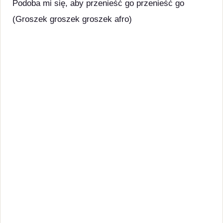
Podoba mi się, aby przenieść go przenieść go
(Groszek groszek groszek afro)