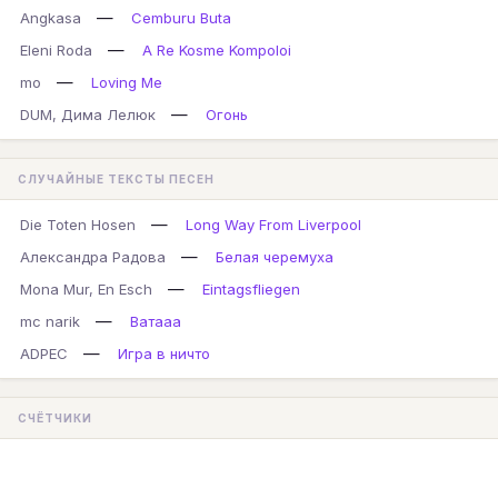
—
Angkasa
Cemburu Buta
—
Eleni Roda
A Re Kosme Kompoloi
—
mo
Loving Me
—
DUM, Дима Лелюк
Огонь
СЛУЧАЙНЫЕ ТЕКСТЫ ПЕСЕН
—
Die Toten Hosen
Long Way From Liverpool
—
Александра Радова
Белая черемуха
—
Mona Mur, En Esch
Eintagsfliegen
—
mc narik
Ватааа
—
ADPEC
Игра в ничто
СЧЁТЧИКИ