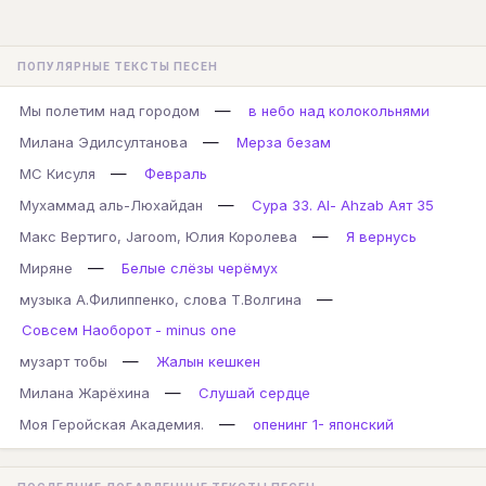
ПОПУЛЯРНЫЕ ТЕКСТЫ ПЕСЕН
—
Мы полетим над городом
в небо над колокольнями
—
Милана Эдилсултанова
Мерза безам
—
МС Кисуля
Февраль
—
Мухаммад аль-Люхайдан
Сура 33. Al- Ahzab Аят 35
—
Макс Вертиго, Jaroom, Юлия Королева
Я вернусь
—
Миряне
Белые слёзы черёмух
—
музыка А.Филиппенко, слова Т.Волгина
Совсем Наоборот - minus one
—
музарт тобы
Жалын кешкен
—
Милана Жарёхина
Слушай сердце
—
Моя Геройская Академия.
опенинг 1- японский