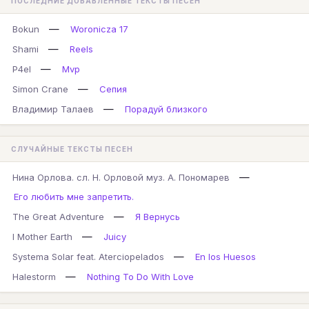
ПОСЛЕДНИЕ ДОБАВЛЕННЫЕ ТЕКСТЫ ПЕСЕН
—
Bokun
Woronicza 17
—
Shami
Reels
—
P4el
Mvp
—
Simon Crane
Сепия
—
Владимир Талаев
Порадуй близкого
СЛУЧАЙНЫЕ ТЕКСТЫ ПЕСЕН
—
Нина Орлова. сл. Н. Орловой муз. А. Пономарев
Его любить мне запретить.
—
The Great Adventure
Я Вернусь
—
I Mother Earth
Juicy
—
Systema Solar feat. Aterciopelados
En los Huesos
—
Halestorm
Nothing To Do With Love