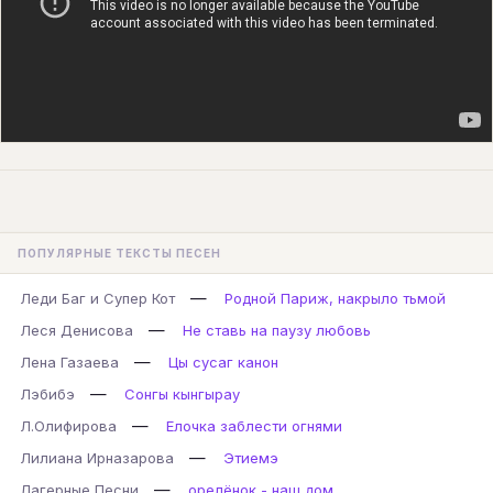
ПОПУЛЯРНЫЕ ТЕКСТЫ ПЕСЕН
—
Леди Баг и Супер Кот
Родной Париж, накрыло тьмой
—
Леся Денисова
Не ставь на паузу любовь
—
Лена Газаева
Цы сусаг канон
—
Лэбибэ
Сонгы кынгырау
—
Л.Олифирова
Елочка заблести огнями
—
Лилиана Ирназарова
Этиемэ
—
Лагерные Песни
орелёнок - наш дом