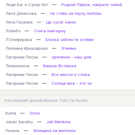
—
Леди Баг и Супер Кот
Родной Париж, накрыло тьмой
—
Леся Денисова
Не ставь на паузу любовь
—
Лена Газаева
Цы сусаг канон
—
Лэбибэ
Сонгы кынгырау
—
Л.Олифирова
Елочка заблести огнями
—
Лилиана Ирназарова
Этиемэ
—
Лагерные Песни
орелёнок - наш дом
—
Леприконсы
Ванька-Встанька
—
Лагерные Песни
Все мысли и слова
—
Лагерные Песни
Солнце мое - это ты
ПОСЛЕДНИЕ ДОБАВЛЕННЫЕ ТЕКСТЫ ПЕСЕН
—
Kuma
Snow
—
Joban Sandhu
Jatt Mehkma
—
Гюнель
Женщина на миллион