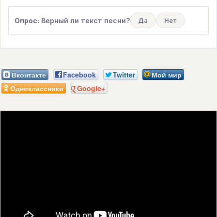
Опрос:
Верный ли текст песни?
Да
Нет
Вконтакте
Facebook
Twitter
Мой мир
Одноклассники
Google+