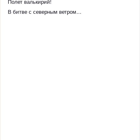
Полет валькирий!
В битве с северным ветром…