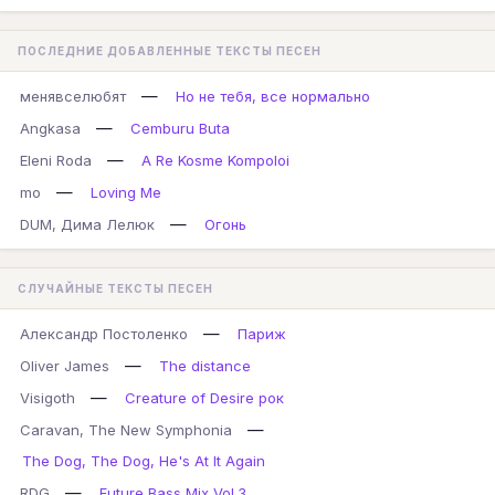
ПОСЛЕДНИЕ ДОБАВЛЕННЫЕ ТЕКСТЫ ПЕСЕН
—
менявселюбят
Но не тебя, все нормально
—
Angkasa
Cemburu Buta
—
Eleni Roda
A Re Kosme Kompoloi
—
mo
Loving Me
—
DUM, Дима Лелюк
Огонь
СЛУЧАЙНЫЕ ТЕКСТЫ ПЕСЕН
—
Александр Постоленко
Париж
—
Oliver James
The distance
—
Visigoth
Creature of Desire рок
—
Caravan, The New Symphonia
The Dog, The Dog, He's At It Again
—
RDG
Future Bass Mix Vol.3