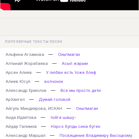
ПОПУЛЯРНЫЕ ТЕКСТЫ ПЕСЕН
—
Альфина Агзамова
Онытмаган
—
Алтынай Жорабаева
Асыл жарым
—
Арсен Алиев
У любви есть тоже блеф
—
Алиев Юсуп
волчонок
—
Александр Ермолов
Все мы просто дети
—
АрХангел
Думай головой
—
Айгуль Миндиярова, ИСКАН
Онытмаган
—
Аида Идаятова
тойга шашу-
—
Айдар Галимов
Нэрсэ булды сина буген
—
Александр Маршал
Посвящение Владимиру Высоцкому