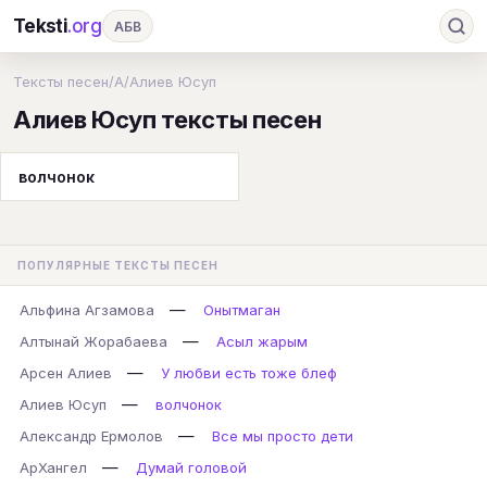
Teksti
.org
АБВ
Ru
А
Б
В
Г
Д
Е
Ж
З
Тексты песен
/
А
/
Алиев Юсуп
Алиев Юсуп тексты песен
И
К
Л
М
Н
О
П
Р
С
Т
У
Ф
Х
Ц
Ч
Ш
Э
Ю
волчонок
Я
En
A
B
C
D
E
F
G
H
I
J
K
L
M
N
O
P
ПОПУЛЯРНЫЕ ТЕКСТЫ ПЕСЕН
Q
R
S
T
U
V
W
X
Y
—
Альфина Агзамова
Онытмаган
Z
#
—
Алтынай Жорабаева
Асыл жарым
—
Арсен Алиев
У любви есть тоже блеф
—
Алиев Юсуп
волчонок
—
Александр Ермолов
Все мы просто дети
—
АрХангел
Думай головой