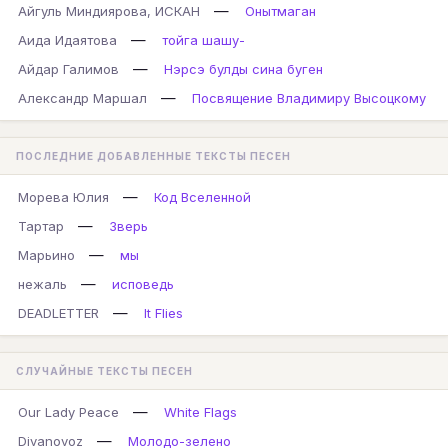
—
Айгуль Миндиярова, ИСКАН
Онытмаган
—
Аида Идаятова
тойга шашу-
—
Айдар Галимов
Нэрсэ булды сина буген
—
Александр Маршал
Посвящение Владимиру Высоцкому
ПОСЛЕДНИЕ ДОБАВЛЕННЫЕ ТЕКСТЫ ПЕСЕН
—
Морева Юлия
Код Вселенной
—
Тартар
Зверь
—
Марьино
мы
—
нежаль
исповедь
—
DEADLETTER
It Flies
СЛУЧАЙНЫЕ ТЕКСТЫ ПЕСЕН
—
Our Lady Peace
White Flags
—
Divanovoz
Молодо-зелено