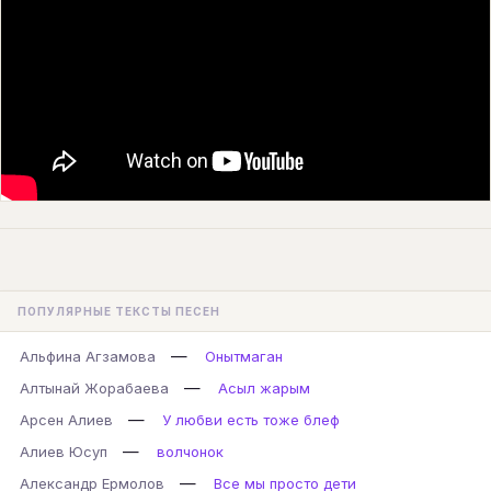
ПОПУЛЯРНЫЕ ТЕКСТЫ ПЕСЕН
—
Альфина Агзамова
Онытмаган
—
Алтынай Жорабаева
Асыл жарым
—
Арсен Алиев
У любви есть тоже блеф
—
Алиев Юсуп
волчонок
—
Александр Ермолов
Все мы просто дети