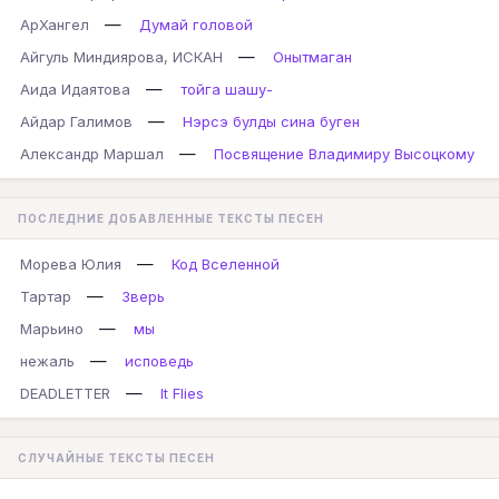
—
АрХангел
Думай головой
—
Айгуль Миндиярова, ИСКАН
Онытмаган
—
Аида Идаятова
тойга шашу-
—
Айдар Галимов
Нэрсэ булды сина буген
—
Александр Маршал
Посвящение Владимиру Высоцкому
ПОСЛЕДНИЕ ДОБАВЛЕННЫЕ ТЕКСТЫ ПЕСЕН
—
Морева Юлия
Код Вселенной
—
Тартар
Зверь
—
Марьино
мы
—
нежаль
исповедь
—
DEADLETTER
It Flies
СЛУЧАЙНЫЕ ТЕКСТЫ ПЕСЕН