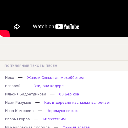
ПОПУЛЯРНЫЕ ТЕКСТЫ ПЕСЕН
—
Иркэ
Жаным Сыналган мэхэббэтем
—
илгэрэй
Эти, эни кадере
—
Ильсия Бадретдинова
06 Бер кон
—
Иван Разумов
Как в деревне нас мама встречает
—
Инна Каменева
Черемуха цветет
—
Игорь Егоров
Билбэтэ5им...
—
Измайловская слобода
Скиния златая