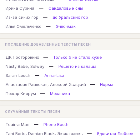
—
Ирина Сурина
Сандаловые сны
—
Из-за синих гор
до Уральских гор
—
Илья Омельченко
Эчпочмак
ПОСЛЕДНИЕ ДОБАВЛЕННЫЕ ТЕКСТЫ ПЕСЕН
—
ДК Посторонних
Только б не стало хуже
—
Nasty Babe, Solway
Решето из калаша
—
Sarah Lesch
Anna-Lisa
—
Анастасия Раинская, Алексей Хвацкий
Норма
—
Пожар Кворум
Механика
СЛУЧАЙНЫЕ ТЕКСТЫ ПЕСЕН
—
Teairra Mari
Phone Booth
—
Tani Berto, Damian Black, Эксклюзивъ
Ядовитая Любовь