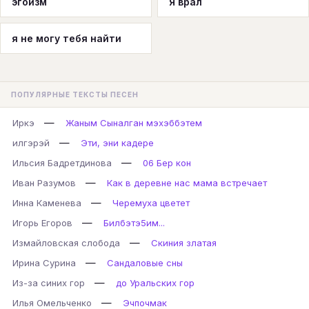
эгоизм
Я врал
я не могу тебя найти
ПОПУЛЯРНЫЕ ТЕКСТЫ ПЕСЕН
—
Иркэ
Жаным Сыналган мэхэббэтем
—
илгэрэй
Эти, эни кадере
—
Ильсия Бадретдинова
06 Бер кон
—
Иван Разумов
Как в деревне нас мама встречает
—
Инна Каменева
Черемуха цветет
—
Игорь Егоров
Билбэтэ5им...
—
Измайловская слобода
Скиния златая
—
Ирина Сурина
Сандаловые сны
—
Из-за синих гор
до Уральских гор
—
Илья Омельченко
Эчпочмак