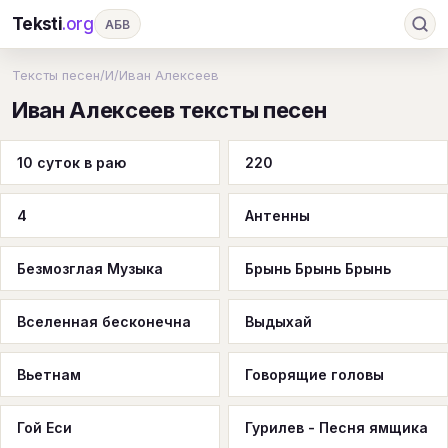
Teksti
.org
АБВ
Ru
А
Б
В
Г
Д
Е
Ж
З
Тексты песен
/
И
/
Иван Алексеев
Иван Алексеев тексты песен
И
К
Л
М
Н
О
П
Р
С
Т
У
Ф
Х
Ц
Ч
Ш
Э
Ю
10 суток в раю
220
Я
En
A
B
C
D
E
F
G
4
Антенны
H
I
J
K
L
M
N
O
P
Q
R
S
T
U
V
W
X
Y
Безмозглая Музыка
Брынь Брынь Брынь
Z
#
Вселенная бесконечна
Выдыхай
Вьетнам
Говорящие головы
Гой Еси
Гурилев - Песня ямщика