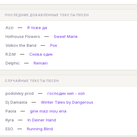
ПОСЛЕДНИЕ ДОБАВЛЕННЫЕ ТЕКСТЫ ПЕСЕН
—
Azzi
Я тоже да
—
Hothouse Flowers
Sweet Marie
—
Volkov the Band
Рок
—
R.D.M
Снова один
—
Delphic
Remain
СЛУЧАЙНЫЕ ТЕКСТЫ ПЕСЕН
—
podolskiy prod
господин хип - хоп
—
Dj Damasta
Winter Tales by Dangerous
—
Paola
gine mazi mou ena
—
Kyra
In Deiner Hand
—
ESO
Running Blind