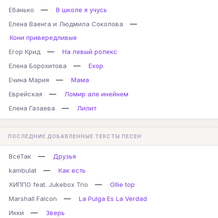
—
Ебанько
В школе я учусь
—
Елена Ваенга и Людмила Соколова
Кони привередливые
—
Егор Крид
На левый ролекс
—
Елена Борохитова
Ехор
—
Ечина Мария
Мама
—
Еврейская
Ломир але инейнем
—
Елена Газаева
Лилит
ПОСЛЕДНИЕ ДОБАВЛЕННЫЕ ТЕКСТЫ ПЕСЕН
—
ВсёТак
Друзья
—
kambulat
Как есть
—
ХИППО feat. Jukebox Trio
Ollie top
—
Marshall Falcon
La Pulga Es La Verdad
—
Икки
Зверь