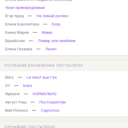
Кони привередливые
—
Егор Крид
На левый ролекс
—
Елена Борохитова
Ехор
—
Ечина Мария
Мама
—
Еврейская
Ломир але инейнем
—
Елена Газаева
Лилит
ПОСЛЕДНИЕ ДОБАВЛЕННЫЕ ТЕКСТЫ ПЕСЕН
—
Ekho
La meuf que t'es
—
XY
tears
—
flipbane
НОРМАЛЬНО
—
Август Раш
Постскриптум
—
Mell Pinheiro
Caprichos
СЛУЧАЙНЫЕ ТЕКСТЫ ПЕСЕН