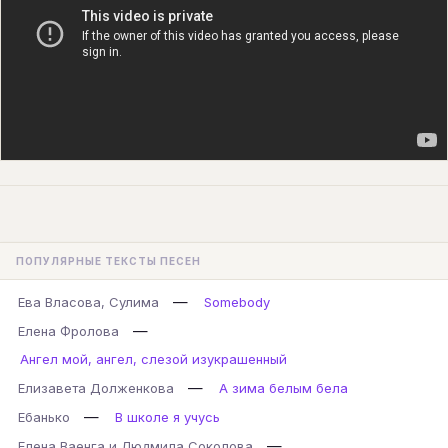
ПОПУЛЯРНЫЕ ТЕКСТЫ ПЕСЕН
—
Ева Власова, Сулима
Somebody
—
Елена Фролова
Ангел мой, ангел, слезой изукрашенный
—
Елизавета Долженкова
А зима белым бела
—
Ебанько
В школе я учусь
—
Елена Ваенга и Людмила Соколова