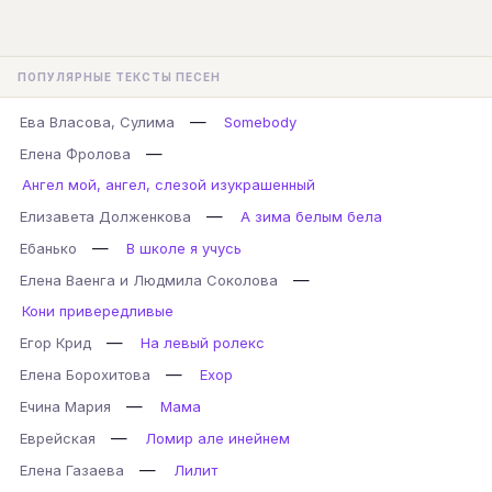
ПОПУЛЯРНЫЕ ТЕКСТЫ ПЕСЕН
—
Ева Власова, Сулима
Somebody
—
Елена Фролова
Ангел мой, ангел, слезой изукрашенный
—
Елизавета Долженкова
А зима белым бела
—
Ебанько
В школе я учусь
—
Елена Ваенга и Людмила Соколова
Кони привередливые
—
Егор Крид
На левый ролекс
—
Елена Борохитова
Ехор
—
Ечина Мария
Мама
—
Еврейская
Ломир але инейнем
—
Елена Газаева
Лилит