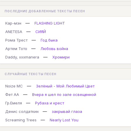
ПОСЛЕДНИЕ ДОБАВЛЕННЫЕ ТЕКСТЫ ПЕСЕН
—
Кар-мэн
FLASHING LIGHT
—
ANETESA
СИЯЙ
—
Рома Трест
Год быка
—
Артем Тото
Любовь война
—
Daddy, xxxmanera
Хромири
СЛУЧАЙНЫЕ ТЕКСТЫ ПЕСЕН
—
Noize MC
Зелёный - Мой Любимый Цвет
—
Фет АА
Вчера я шел по зале освещенной
—
Гр.Емеля
Рубаха и крест
—
Денис солдаткин
закрывай глаза
—
Screaming Trees
Nearly Lost You