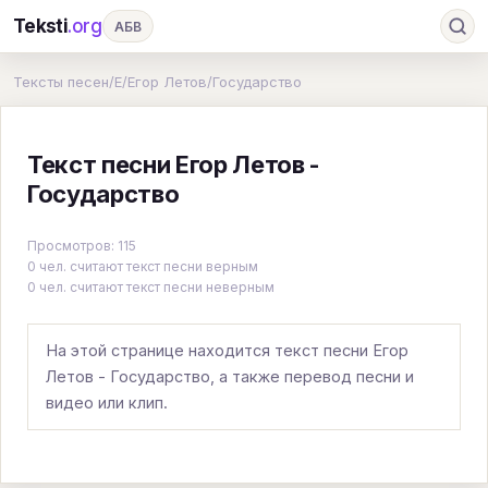
Teksti
.org
АБВ
Ru
А
Б
В
Г
Д
Е
Ж
З
Тексты песен
/
Е
/
Егор Летов
/
Государство
И
К
Л
М
Н
О
П
Р
С
Текст песни Егор Летов -
Т
У
Ф
Х
Ц
Ч
Ш
Э
Ю
Государство
Я
En
A
B
C
D
E
F
G
Просмотров: 115
H
I
J
K
L
M
N
O
P
0 чел. считают текст песни верным
0 чел. считают текст песни неверным
Q
R
S
T
U
V
W
X
Y
Z
#
На этой странице находится текст песни Егор
Летов - Государство, а также перевод песни и
видео или клип.