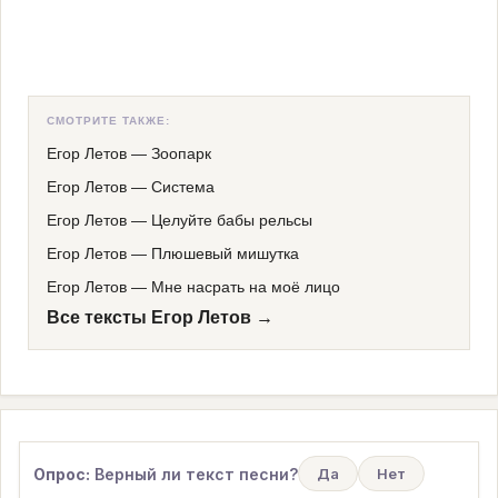
СМОТРИТЕ ТАКЖЕ:
Егор Летов
—
Зоопарк
Егор Летов
—
Система
Егор Летов
—
Целуйте бабы рельсы
Егор Летов
—
Плюшевый мишутка
Егор Летов
—
Мне насрать на моё лицо
Все тексты Егор Летов →
Опрос:
Верный ли текст песни?
Да
Нет