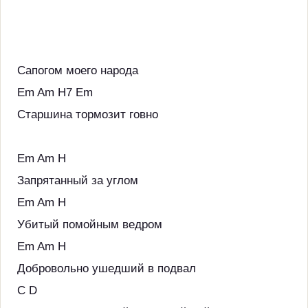
Сапогом моего народа
Em Am H7 Em
Старшина тормозит говно
Em Am H
Запрятанный за углом
Em Am H
Убитый помойным ведром
Em Am H
Добровольно ушедший в подвал
C D