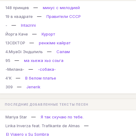
—
148 принцев
минус с мелодией
—
19 в квадрате
Правители СССР
—
-
Intazrini
—
Йорга Каче
Курорт
—
13СЕКТОР
ренжіме кайрат
—
4.MiyaGi Эндшпиль
Салам
—
95
ма хьежа хьо соьга
—
-Милана-
-собака-
—
4'K
В белом платье
—
309
Jenerik
ПОСЛЕДНИЕ ДОБАВЛЕННЫЕ ТЕКСТЫ ПЕСЕН
—
Mariya Star
Я так скучаю по тебе.
—
Lirika Inverza feat. Trafikante de Almas
El Viajero y Su Sombra