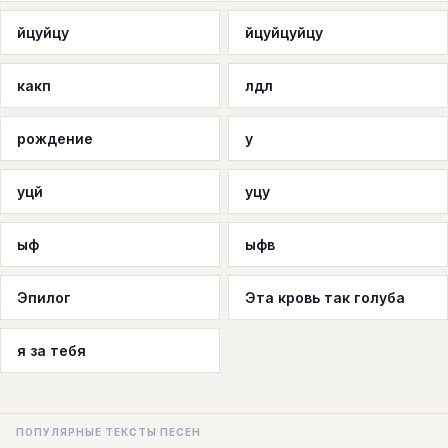
йцуйцу
йцуйцуйцу
какп
лдл
рождение
у
уцй
уцу
ыф
ыфв
Эпилог
Эта кровь так голуба
я за тебя
ПОПУЛЯРНЫЕ ТЕКСТЫ ПЕСЕН