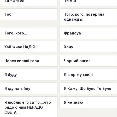
Ти - ангел
Ти мій
Тобі
Того, кого, потеряла
однажды.
Того, кого...
Франсуа
Хай живе НАДІЯ
Хочу
Через високі гори
Чорний ангел
Я буду
Я відріжу хвилі
Я іду на війну
Я Кажу, Що Було Те Було
Я люблю его за то....что
Я не знаю
рядо с ним НЕНАДО
СВЕТА...