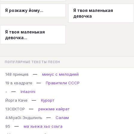
Я розкажу йому...
Я твоя маленькая
девочка
Я твоя маленькая
девочка...
ПОПУЛЯРНЫЕ ТЕКСТЫ ПЕСЕН
—
148 принцев
минус с мелодией
—
19 в квадрате
Правители СССР
—
-
Intazrini
—
Йорга Каче
Курорт
—
13СЕКТОР
ренжіме кайрат
—
4.MiyaGi Эндшпиль
Салам
—
95
ма хьежа хьо соьга