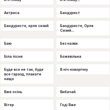
Актриса
Бандурист
Бандуристе, орле сизий
Бандуристе, Орле
Сизий...
Баю
Без назви
Біла пісня
Божевільна
Буде все не так, буде
В ніч новорічну
все гаразд, плакати
нащо
Вже осінь
Вибачай
Вітер
Годі Вже