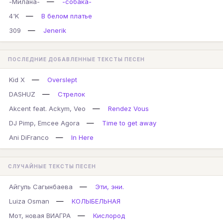
—
-Милана-
-собака-
—
4'K
В белом платье
—
309
Jenerik
ПОСЛЕДНИЕ ДОБАВЛЕННЫЕ ТЕКСТЫ ПЕСЕН
—
Kid X
Overslept
—
DASHUZ
Стрелок
—
Akcent feat. Ackym, Veo
Rendez Vous
—
DJ Pimp, Emcee Agora
Time to get away
—
Ani DiFranco
In Here
СЛУЧАЙНЫЕ ТЕКСТЫ ПЕСЕН
—
Айгуль Сагынбаева
Эти, эни.
—
Luiza Osman
КОЛЫБЕЛЬНАЯ
—
Мот, новая ВИАГРА
Кислород