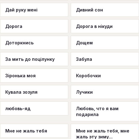
Дай руку мені
Дивний сон
Дорога
Дорога в нікуди
Доторкнись
Дощем
За мить до поцілунку
Забула
Зіронька моя
Коробочки
Кувала зозуля
Лучики
любовь-яд
Любовь, что я вам
подарила
Мне не жаль тебя
Мне не жаль тебя, мне
жаль эту зиму...