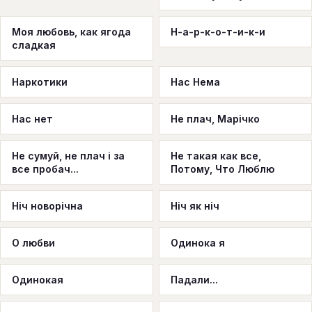
Моя любовь, как ягода
Н-а-р-к-о-т-и-к-и
сладкая
Наркотики
Нас Нема
Нас нет
Не плач, Марічко
Не сумуй, не плач і за
Не такая как все,
все пробач...
Потому, Что Люблю
Ніч новорічна
Ніч як ніч
О любви
Одинока я
Одинокая
Падали...