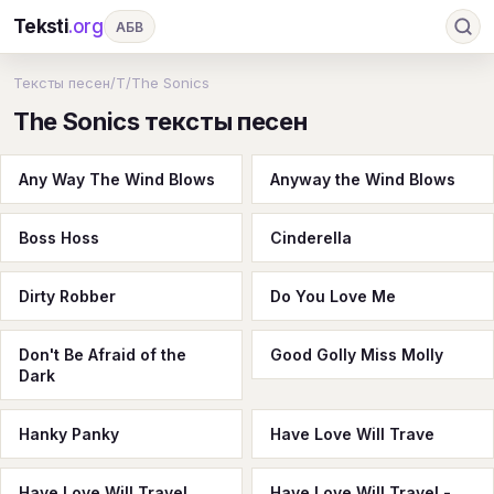
Teksti
.org
АБВ
Ru
А
Б
В
Г
Д
Е
Ж
З
Тексты песен
/
T
/
The Sonics
The Sonics тексты песен
И
К
Л
М
Н
О
П
Р
С
Т
У
Ф
Х
Ц
Ч
Ш
Э
Ю
Any Way The Wind Blows
Anyway the Wind Blows
Я
En
A
B
C
D
E
F
G
Boss Hoss
Cinderella
H
I
J
K
L
M
N
O
P
Q
R
S
T
U
V
W
X
Y
Dirty Robber
Do You Love Me
Z
#
Don't Be Afraid of the
Good Golly Miss Molly
Dark
Hanky Panky
Have Love Will Trave
Have Love Will Travel
Have Love Will Travel -