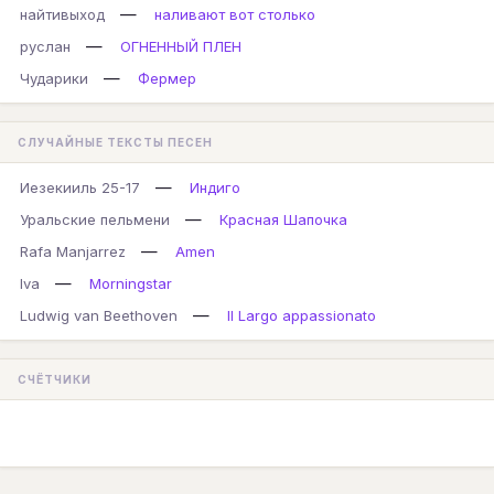
—
найтивыход
наливают вот столько
—
руслан
ОГНЕННЫЙ ПЛЕН
—
Чударики
Фермер
СЛУЧАЙНЫЕ ТЕКСТЫ ПЕСЕН
—
Иезекииль 25-17
Индиго
—
Уральские пельмени
Красная Шапочка
—
Rafa Manjarrez
Amen
—
Iva
Morningstar
—
Ludwig van Beethoven
II Largo appassionato
СЧЁТЧИКИ