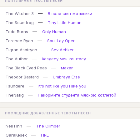
ПОПУЛЯРНЫЕ ТЕКСТЫ ПЕСЕН
—
The Witcher 3
В поле спят мотыльки
—
The Scumfrog
Tiny Little Human
—
Todd Burns
Only Human
—
Terence Ryan
Soul Lay Open
—
Tigran Asatryan
Sev Achker
—
The Author
Кездесу мен коштасу
—
The Black Eyed Peas
махап
—
Theodor Bastard
Umbraya Erze
—
Tsundere
It's not like you I like you
—
TheNafig
Накормите студента мясною котлетой
ПОСЛЕДНИЕ ДОБАВЛЕННЫЕ ТЕКСТЫ ПЕСЕН
—
Neil Finn
The Climber
—
QaraKesek
FIRE