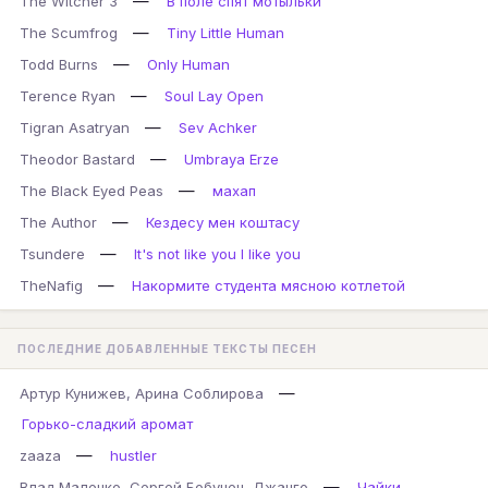
—
The Witcher 3
В поле спят мотыльки
—
The Scumfrog
Tiny Little Human
—
Todd Burns
Only Human
—
Terence Ryan
Soul Lay Open
—
Tigran Asatryan
Sev Achker
—
Theodor Bastard
Umbraya Erze
—
The Black Eyed Peas
махап
—
The Author
Кездесу мен коштасу
—
Tsundere
It's not like you I like you
—
TheNafig
Накормите студента мясною котлетой
ПОСЛЕДНИЕ ДОБАВЛЕННЫЕ ТЕКСТЫ ПЕСЕН
—
Артур Кунижев, Арина Соблирова
Горько-сладкий аромат
—
zaaza
hustler
—
Влад Маленко, Сергей Бобунец, Джанго
Чайки