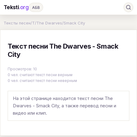
Teksti
.org
АБВ
Ru
А
Б
В
Г
Д
Е
Ж
З
Тексты песен
/
T
/
The Dwarves
/
Smack City
И
К
Л
М
Н
О
П
Р
С
Текст песни The Dwarves - Smack
Т
У
Ф
Х
Ц
Ч
Ш
Э
Ю
City
Я
En
A
B
C
D
E
F
G
Просмотров: 10
H
I
J
K
L
M
N
O
P
0 чел. считают текст песни верным
0 чел. считают текст песни неверным
Q
R
S
T
U
V
W
X
Y
Z
#
На этой странице находится текст песни The
Dwarves - Smack City, а также перевод песни и
видео или клип.