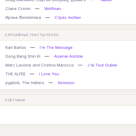
—
Claire Cronin
Wolfman
—
Ирэна Филиппова
Страх любви
СЛУЧАЙНЫЕ ТЕКСТЫ ПЕСЕН
—
Karl Bartos
I'm The Message
—
Dong Bang Shin Ki
Aisenai Aishitai
—
Marc Lavoine and Cristina Marocco
J'ai Tout Oublie
—
THE ALFEE
I Love You
—
рудбой, The Hatters
Колокол
СЧЁТЧИКИ