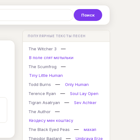
Р
С
Т
У
Ф
Х
Ц
ПОПУЛЯРНЫЕ ТЕКСТЫ ПЕСЕН
K
L
M
N
O
P
Q
—
The Witcher 3
В поле спят мотыльки
—
The Scumfrog
Tiny Little Human
—
Todd Burns
Only Human
—
Terence Ryan
Soul Lay Open
—
Tigran Asatryan
Sev Achker
—
The Author
Кездесу мен коштасу
—
The Black Eyed Peas
махап
—
Theodor Bastard
Umbraya Erze