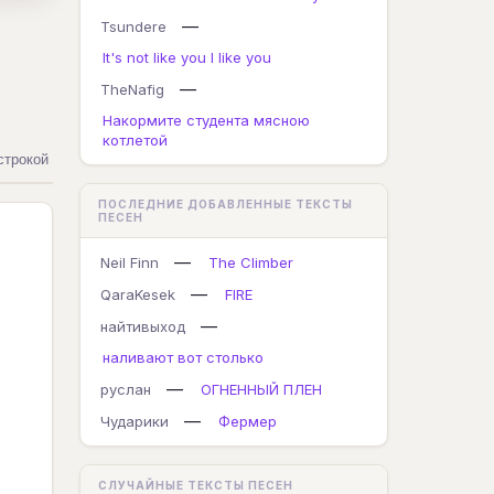
—
Tsundere
It's not like you I like you
—
TheNafig
Накормите студента мясною
котлетой
строкой
ПОСЛЕДНИЕ ДОБАВЛЕННЫЕ ТЕКСТЫ
ПЕСЕН
—
Neil Finn
The Climber
—
QaraKesek
FIRE
—
найтивыход
наливают вот столько
—
руслан
ОГНЕННЫЙ ПЛЕН
—
Чударики
Фермер
СЛУЧАЙНЫЕ ТЕКСТЫ ПЕСЕН