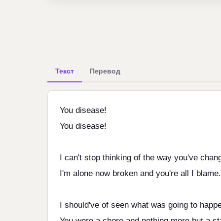
Текст
Перевод
You disease!
You disease!
I can't stop thinking of the way you've chan
I'm alone now broken and you're all I blame.
I should've of seen what was going to happ
You were a chore and nothing more but a sta