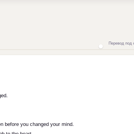
Перевод под 
ged.
en before you changed your mind.
b to the heart.