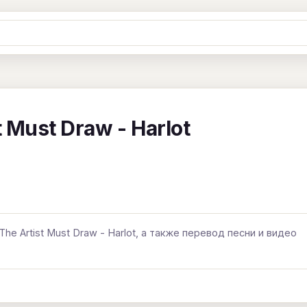
Ж
З
И
К
Л
М
Н
О
П
B
C
D
E
F
G
H
I
J
 Must Draw - Harlot
Y
Z
#
he Artist Must Draw - Harlot, а также перевод песни и видео