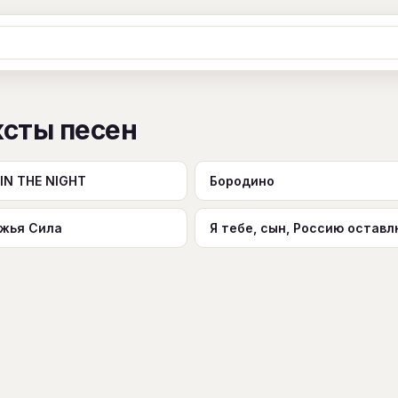
Ж
З
И
К
Л
М
Н
О
П
ксты песен
B
C
D
E
F
G
H
I
J
Y
Z
#
IN THE NIGHT
Бородино
жья Сила
Я тебе, сын, Россию оставл