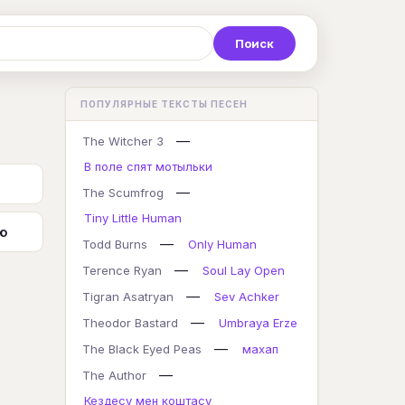
Р
С
Т
У
Ф
Х
Ц
ПОПУЛЯРНЫЕ ТЕКСТЫ ПЕСЕН
K
L
M
N
O
P
Q
—
The Witcher 3
В поле спят мотыльки
—
The Scumfrog
Tiny Little Human
ю
—
Todd Burns
Only Human
—
Terence Ryan
Soul Lay Open
—
Tigran Asatryan
Sev Achker
—
Theodor Bastard
Umbraya Erze
—
The Black Eyed Peas
махап
—
The Author
Кездесу мен коштасу