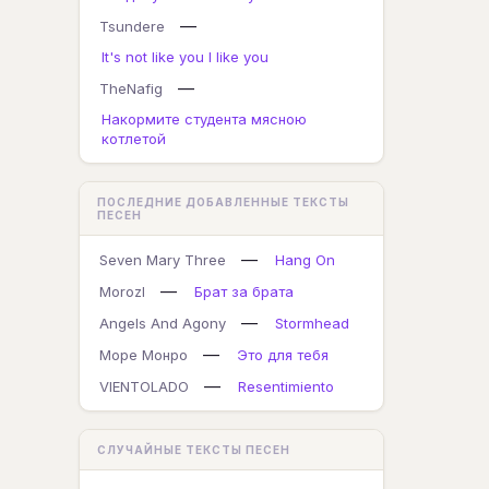
—
Tsundere
It's not like you I like you
—
TheNafig
Накормите студента мясною
котлетой
ПОСЛЕДНИЕ ДОБАВЛЕННЫЕ ТЕКСТЫ
ПЕСЕН
—
Seven Mary Three
Hang On
—
MorozI
Брат за брата
—
Angels And Agony
Stormhead
—
Море Монро
Это для тебя
—
VIENTOLADO
Resentimiento
СЛУЧАЙНЫЕ ТЕКСТЫ ПЕСЕН