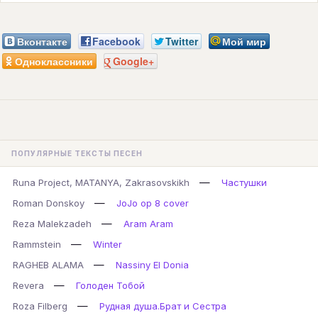
Вконтакте
Facebook
Twitter
Мой мир
Одноклассники
Google+
ПОПУЛЯРНЫЕ ТЕКСТЫ ПЕСЕН
—
Runa Project, MATANYA, Zakrasovskikh
Частушки
—
Roman Donskoy
JoJo op 8 cover
—
Reza Malekzadeh
Aram Aram
—
Rammstein
Winter
—
RAGHEB ALAMA
Nassiny El Donia
—
Revera
Голоден Тобой
—
Roza Filberg
Рудная душа.Брат и Сестра