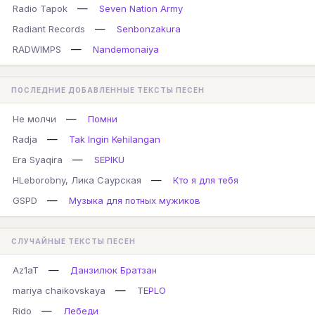
—
Radio Tapok
Seven Nation Army
—
Radiant Records
Senbonzakura
—
RADWIMPS
Nandemonaiya
ПОСЛЕДНИЕ ДОБАВЛЕННЫЕ ТЕКСТЫ ПЕСЕН
—
Не молчи
Помни
—
Radja
Tak Ingin Kehilangan
—
Era Syaqira
SEPIKU
—
HLeborobny, Лика Саурская
Кто я для тебя
—
GSPD
Музыка для потных мужиков
СЛУЧАЙНЫЕ ТЕКСТЫ ПЕСЕН
—
Az1aT
Данзилюк Братзан
—
mariya chaikovskaya
TEPLO
—
Rido
Лебеди