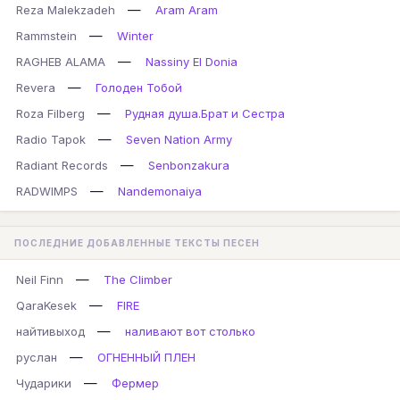
—
Reza Malekzadeh
Aram Aram
—
Rammstein
Winter
—
RAGHEB ALAMA
Nassiny El Donia
—
Revera
Голоден Тобой
—
Roza Filberg
Рудная душа.Брат и Сестра
—
Radio Tapok
Seven Nation Army
—
Radiant Records
Senbonzakura
—
RADWIMPS
Nandemonaiya
ПОСЛЕДНИЕ ДОБАВЛЕННЫЕ ТЕКСТЫ ПЕСЕН
—
Neil Finn
The Climber
—
QaraKesek
FIRE
—
найтивыход
наливают вот столько
—
руслан
ОГНЕННЫЙ ПЛЕН
—
Чударики
Фермер