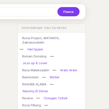
Р
С
Т
У
Ф
Х
Ц
ПОПУЛЯРНЫЕ ТЕКСТЫ ПЕСЕН
K
L
M
N
O
P
Q
Runa Project, MATANYA,
Zakrasovskikh
—
Частушки
—
Roman Donskoy
JoJo op 8 cover
—
Reza Malekzadeh
Aram Aram
—
Rammstein
Winter
—
RAGHEB ALAMA
Nassiny El Donia
—
Revera
Голоден Тобой
—
Roza Filberg