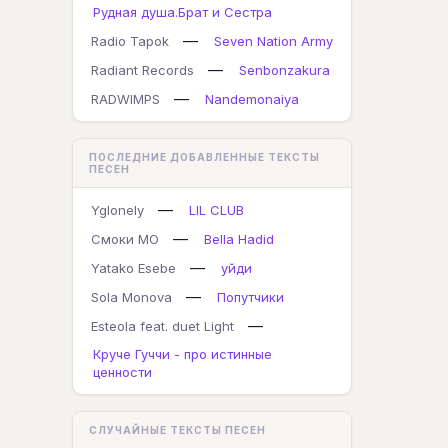
Рудная душа.Брат и Сестра
—
Radio Tapok
Seven Nation Army
—
Radiant Records
Senbonzakura
—
RADWIMPS
Nandemonaiya
ПОСЛЕДНИЕ ДОБАВЛЕННЫЕ ТЕКСТЫ
ПЕСЕН
—
Yglonely
LIL CLUB
—
Смоки МО
Bella Hadid
—
Yatako Esebe
уйди
—
Sola Monova
Попутчики
—
Esteola feat. duet Light
Круче Гуччи - про истинные
ценности
СЛУЧАЙНЫЕ ТЕКСТЫ ПЕСЕН