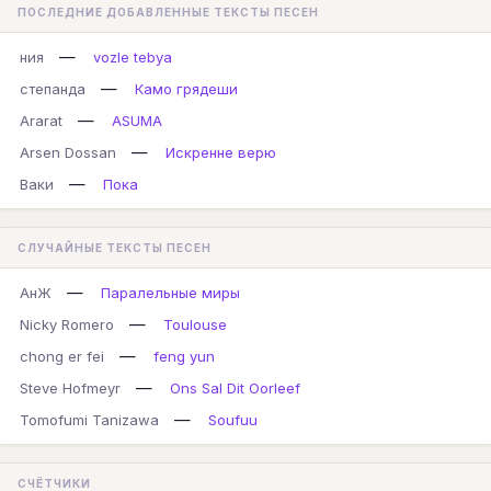
ПОСЛЕДНИЕ ДОБАВЛЕННЫЕ ТЕКСТЫ ПЕСЕН
—
ния
vozle tebya
—
степанда
Камо грядеши
—
Ararat
ASUMA
—
Arsen Dossan
Искренне верю
—
Ваки
Пока
СЛУЧАЙНЫЕ ТЕКСТЫ ПЕСЕН
—
АнЖ
Паралельные миры
—
Nicky Romero
Toulouse
—
chong er fei
feng yun
—
Steve Hofmeyr
Ons Sal Dit Oorleef
—
Tomofumi Tanizawa
Soufuu
СЧЁТЧИКИ