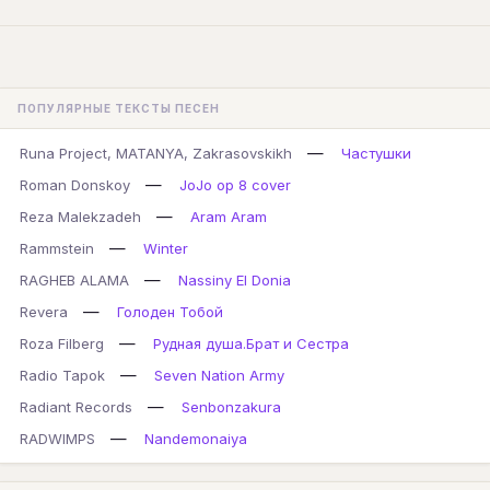
ПОПУЛЯРНЫЕ ТЕКСТЫ ПЕСЕН
—
Runa Project, MATANYA, Zakrasovskikh
Частушки
—
Roman Donskoy
JoJo op 8 cover
—
Reza Malekzadeh
Aram Aram
—
Rammstein
Winter
—
RAGHEB ALAMA
Nassiny El Donia
—
Revera
Голоден Тобой
—
Roza Filberg
Рудная душа.Брат и Сестра
—
Radio Tapok
Seven Nation Army
—
Radiant Records
Senbonzakura
—
RADWIMPS
Nandemonaiya