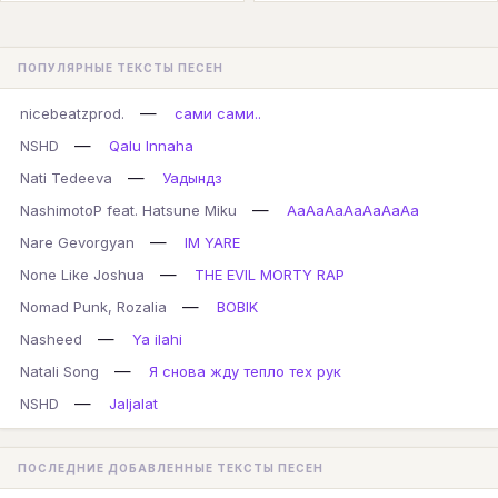
ПОПУЛЯРНЫЕ ТЕКСТЫ ПЕСЕН
—
nicebeatzprod.
сами сами..
—
NSHD
Qalu Innaha
—
Nati Tedeeva
Уадындз
—
NashimotoP feat. Hatsune Miku
AaAaAaAaAaAaAa
—
Nare Gevorgyan
IM YARE
—
None Like Joshua
THE EVIL MORTY RAP
—
Nomad Punk, Rozalia
BOBIK
—
Nasheed
Ya ilahi
—
Natali Song
Я снова жду тепло тех рук
—
NSHD
Jaljalat
ПОСЛЕДНИЕ ДОБАВЛЕННЫЕ ТЕКСТЫ ПЕСЕН