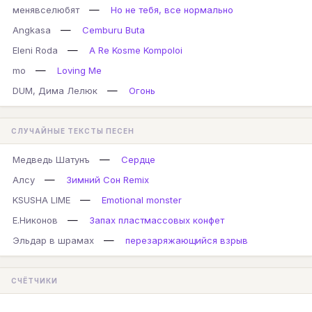
—
менявселюбят
Но не тебя, все нормально
—
Angkasa
Cemburu Buta
—
Eleni Roda
A Re Kosme Kompoloi
—
mo
Loving Me
—
DUM, Дима Лелюк
Огонь
СЛУЧАЙНЫЕ ТЕКСТЫ ПЕСЕН
—
Медведь Шатунъ
Сердце
—
Алсу
Зимний Сон Remix
—
KSUSHA LIME
Emotional monster
—
Е.Никонов
Запах пластмассовых конфет
—
Эльдар в шрамах
перезаряжающийся взрыв
СЧЁТЧИКИ