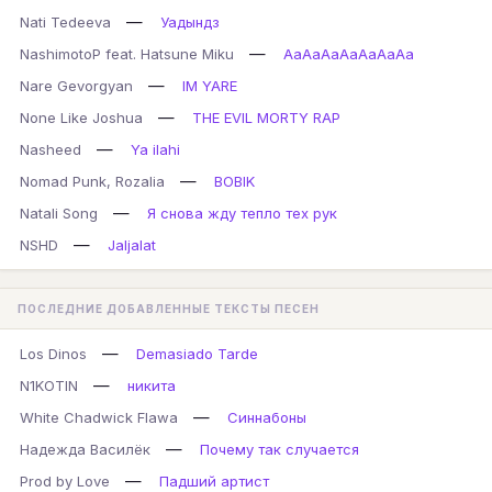
—
Nati Tedeeva
Уадындз
—
NashimotoP feat. Hatsune Miku
AaAaAaAaAaAaAa
—
Nare Gevorgyan
IM YARE
—
None Like Joshua
THE EVIL MORTY RAP
—
Nasheed
Ya ilahi
—
Nomad Punk, Rozalia
BOBIK
—
Natali Song
Я снова жду тепло тех рук
—
NSHD
Jaljalat
ПОСЛЕДНИЕ ДОБАВЛЕННЫЕ ТЕКСТЫ ПЕСЕН
—
Los Dinos
Demasiado Tarde
—
N1KOTIN
никита
—
White Chadwick Flawa
Синнабоны
—
Надежда Василёк
Почему так случается
—
Prod by Love
Падший артист