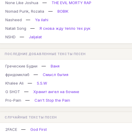
—
None Like Joshua
THE EVIL MORTY RAP
—
Nomad Punk, Rozalia
BOBIK
—
Nasheed
Ya ilahi
—
Natali Song
Я снова жду тепло тех рук
—
NSHD
Jaljalat
ПОСЛЕДНИЕ ДОБАВЛЕННЫЕ ТЕКСТЫ ПЕСЕН
—
Греческие Будни
Ваня
—
фридомклаб
Смысл бытия
—
Khalee Ali
S.S.W
—
G SHOT
Хранит ангел на бочине
—
Pro-Pain
Can't Stop the Pain
СЛУЧАЙНЫЕ ТЕКСТЫ ПЕСЕН
—
2FACE
God First