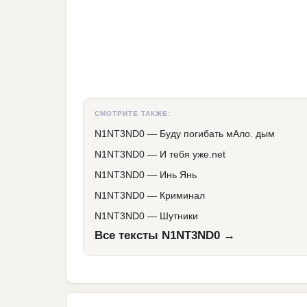
СМОТРИТЕ ТАКЖЕ:
N1NT3ND0
—
Буду погибать мАло. дым
N1NT3ND0
—
И тебя уже.net
N1NT3ND0
—
Инь Янь
N1NT3ND0
—
Криминал
N1NT3ND0
—
Шутники
Все тексты N1NT3ND0 →