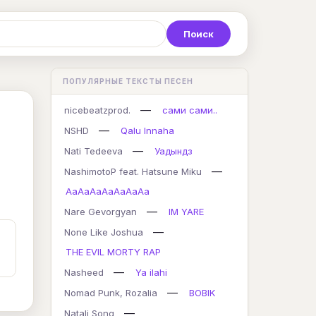
Р
С
Т
У
Ф
Х
Ц
ПОПУЛЯРНЫЕ ТЕКСТЫ ПЕСЕН
K
L
M
N
O
P
Q
—
nicebeatzprod.
сами сами..
—
NSHD
Qalu Innaha
—
Nati Tedeeva
Уадындз
—
NashimotoP feat. Hatsune Miku
AaAaAaAaAaAaAa
—
Nare Gevorgyan
IM YARE
—
None Like Joshua
THE EVIL MORTY RAP
—
Nasheed
Ya ilahi
—
Nomad Punk, Rozalia
BOBIK
—
Natali Song