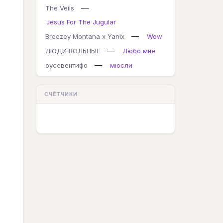
—
The Veils
Jesus For The Jugular
—
Breezey Montana x Yanix
Wow
—
ЛЮДИ ВОЛЬНЫЕ
Любо мне
—
оусевентифо
мюсли
СЧЁТЧИКИ