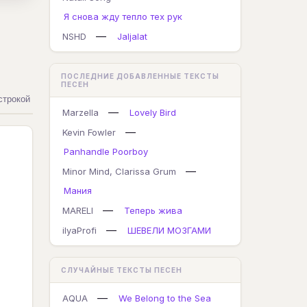
Я снова жду тепло тех рук
—
NSHD
Jaljalat
ПОСЛЕДНИЕ ДОБАВЛЕННЫЕ ТЕКСТЫ
ПЕСЕН
строкой
—
Marzella
Lovely Bird
—
Kevin Fowler
Panhandle Poorboy
—
Minor Mind, Clarissa Grum
Мания
—
MARELI
Теперь жива
—
ilyaProfi
ШЕВЕЛИ МОЗГАМИ
СЛУЧАЙНЫЕ ТЕКСТЫ ПЕСЕН
—
AQUA
We Belong to the Sea