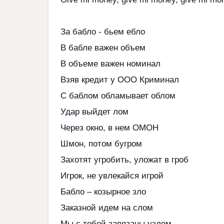
За бабло - бьем ебло
В бабле важен объем
В объеме важен номинал
Взяв кредит у ООО Криминал
С баблом обламывает облом
Удар выйдет лом
Через окно, в нем ОМОН
Шмон, потом бугром
Захотят угробить, уложат в гроб
Игрок, не увлекайся игрой
Бабло – козырное зло
Заказной идем на слом
Мы с тобой завязаны узлом