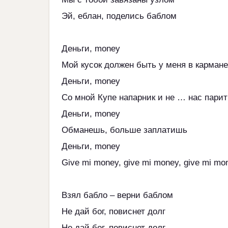
Эй, еблан, поделись баблом
Деньги, money
Мой кусок должен быть у меня в кармане
Деньги, money
Со мной Купе напарник и не … нас парит
Деньги, money
Обманешь, больше заплатишь
Деньги, money
Give mi money, give mi money, give mi mo
Взял бабло – верни баблом
Не дай бог, повиснет долг
Не дай бог, повиснет долг