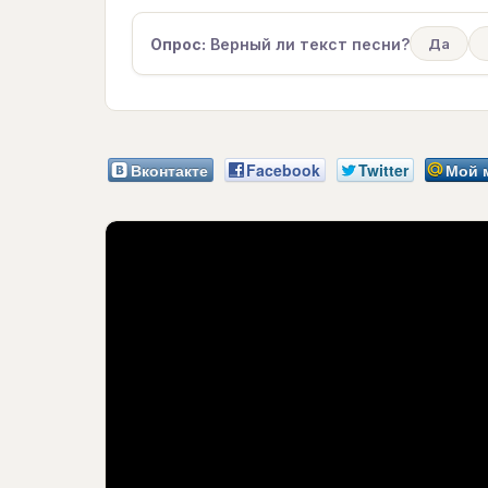
Опрос:
Верный ли текст песни?
Да
Вконтакте
Facebook
Twitter
Мой 