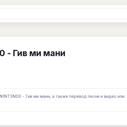
Ж
З
И
К
Л
М
Н
О
П
B
C
D
E
F
G
H
I
J
0 - Гив ми мани
Y
Z
#
N1NT3ND0 - Гив ми мани, а также перевод песни и видео или