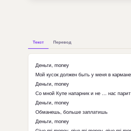
Текст
Перевод
Деньги, money
Мой кусок должен быть у меня в кармане
Деньги, money
Со мной Купе напарник и не … нас парит
Деньги, money
Обманешь, больше заплатишь
Деньги, money
Give mi money, give mi money, give mi mo