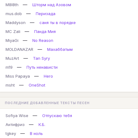
—
M8l8th
Шторм над Азовом
—
mus.dob
Перизада
—
Maddyson
саня ты в порядке
—
MC Zali
Панда Мия
—
MiyaGi
No Reason
—
MOLDANAZAR
Махаббатым
—
MuzArt
Tan Syry
—
m19
Путь ненависти
—
Miss Papaya
Hero
—
msht
OneShot
ПОСЛЕДНИЕ ДОБАВЛЕННЫЕ ТЕКСТЫ ПЕСЕН
—
Sofiya Wise
Отпускаю тебя
—
Антифриз
К.Б.
—
tgkey
В ноль