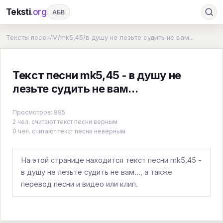
Teksti
.org
АБВ
Ru
А
Б
В
Г
Д
Е
Ж
З
Тексты песен
/
M
/
mk5,45
/
в душу не лезьте судить не вам...
И
К
Л
М
Н
О
П
Р
С
Текст песни mk5,45 - в душу не
Т
У
Ф
Х
Ц
Ч
Ш
Э
Ю
лезьте судить не вам...
Я
En
A
B
C
D
E
F
G
Просмотров: 895
H
I
J
K
L
M
N
O
P
2 чел. считают текст песни верным
0 чел. считают текст песни неверным
Q
R
S
T
U
V
W
X
Y
Z
#
На этой странице находится текст песни mk5,45 -
в душу не лезьте судить не вам..., а также
перевод песни и видео или клип.