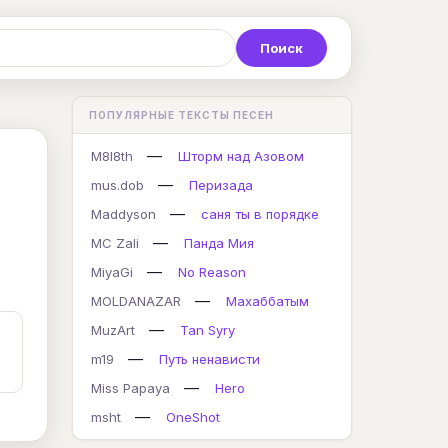
Р
С
Т
У
Ф
Х
Ц
ПОПУЛЯРНЫЕ ТЕКСТЫ ПЕСЕН
K
L
M
N
O
P
Q
—
M8l8th
Шторм над Азовом
—
mus.dob
Перизада
—
Maddyson
саня ты в порядке
—
MC Zali
Панда Мия
—
MiyaGi
No Reason
—
MOLDANAZAR
Махаббатым
—
MuzArt
Tan Syry
—
m19
Путь ненависти
—
Miss Papaya
Hero
—
msht
OneShot