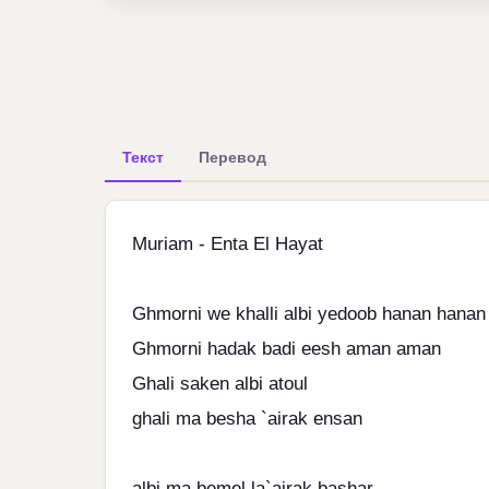
Текст
Перевод
Muriam - Enta El Hayat
Ghmorni we khalli albi yedoob hanan hanan
Ghmorni hadak badi eesh aman aman
Ghali saken albi atoul
ghali ma besha `airak ensan
albi ma bemel la`airak bashar