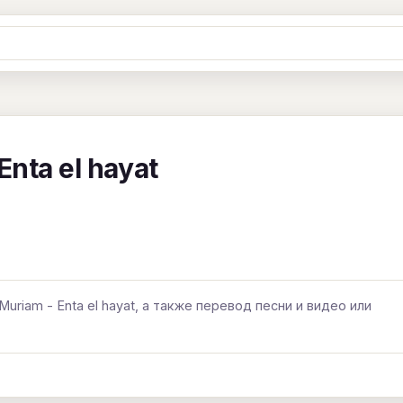
Ж
З
И
К
Л
М
Н
О
П
B
C
D
E
F
G
H
I
J
nta el hayat
Y
Z
#
uriam - Enta el hayat, а также перевод песни и видео или