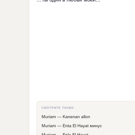
СМОТРИТЕ ТАКЖЕ:
Muriam
—
Kanenan allon
Muriam
—
Enta El Hayat минус
Muriam
—
Enla El Hayat