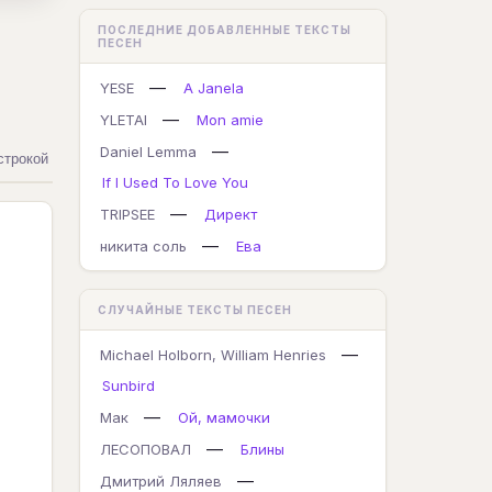
ПОСЛЕДНИЕ ДОБАВЛЕННЫЕ ТЕКСТЫ
ПЕСЕН
—
YESE
A Janela
—
YLETAI
Mon amie
—
Daniel Lemma
строкой
If I Used To Love You
—
TRIPSEE
Директ
—
никита соль
Ева
СЛУЧАЙНЫЕ ТЕКСТЫ ПЕСЕН
—
Michael Holborn, William Henries
Sunbird
—
Мак
Ой, мамочки
—
ЛЕСОПОВАЛ
Блины
—
Дмитрий Ляляев