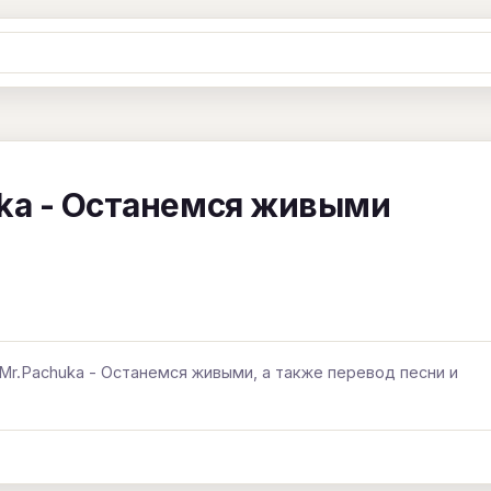
Ж
З
И
К
Л
М
Н
О
П
B
C
D
E
F
G
H
I
J
uka - Останемся живыми
Y
Z
#
Mr.Pachuka - Останемся живыми, а также перевод песни и