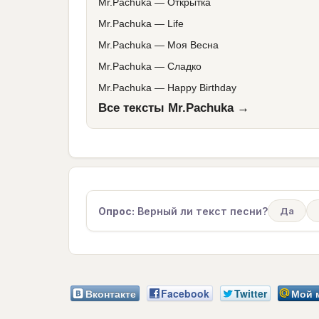
Mr.Pachuka
—
Открытка
Mr.Pachuka
—
Life
Mr.Pachuka
—
Моя Весна
Mr.Pachuka
—
Сладко
Mr.Pachuka
—
Happy Birthday
Все тексты Mr.Pachuka →
Опрос:
Верный ли текст песни?
Да
Вконтакте
Facebook
Twitter
Мой 