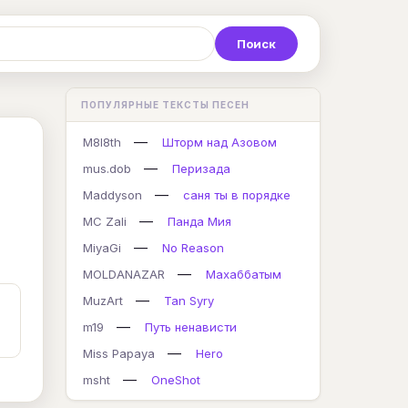
Р
С
Т
У
Ф
Х
Ц
ПОПУЛЯРНЫЕ ТЕКСТЫ ПЕСЕН
K
L
M
N
O
P
Q
—
M8l8th
Шторм над Азовом
—
mus.dob
Перизада
—
Maddyson
саня ты в порядке
—
MC Zali
Панда Мия
—
MiyaGi
No Reason
—
MOLDANAZAR
Махаббатым
—
MuzArt
Tan Syry
—
m19
Путь ненависти
—
Miss Papaya
Hero
—
msht
OneShot