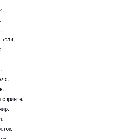
и,
,
,
 боли,
о,
,
ало,
е,
 спринте,
мир,
л,
сток,
ок,