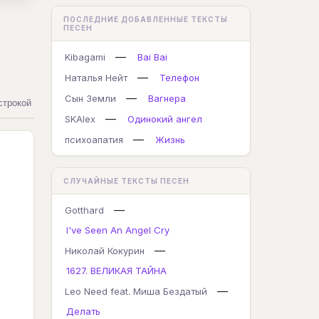
ПОСЛЕДНИЕ ДОБАВЛЕННЫЕ ТЕКСТЫ
ПЕСЕН
—
Kibagami
Bai Bai
—
Наталья Нейт
Телефон
—
Сын Земли
Вагнера
строкой
—
SKAlex
Одинокий ангел
—
психоапатия
Жизнь
СЛУЧАЙНЫЕ ТЕКСТЫ ПЕСЕН
—
Gotthard
I've Seen An Angel Cry
—
Николай Кокурин
1627. ВЕЛИКАЯ ТАЙНА
—
Leo Need feat. Миша Бездатый
Делать