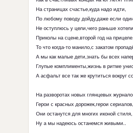
На страницах счастье,куда надо идти,
По любому поводу дойду,даже если один
Не оступлюсь у цели,чего раньше хотели
Приколы на сцене,второй год на прицеле
То что когда-то манило,с закатом пропадё
А мы как малые дети,знать бы всех напе
Глупые комплименты,жизнь в ритме унис
А асфальт все так же крутиться вокруг с
На разворотах новых глянцевых журнало
Герои с красных дорожек,герои сериалов
Они останутся для многих иконой стиля,
Ну а мы надеюсь останемся живыми..