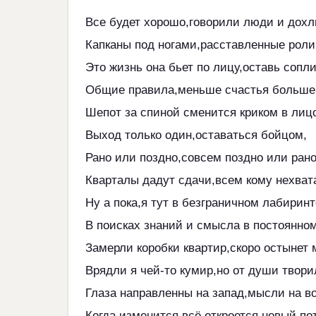
Все будет хорошо,говорили люди и дохл
Капканы под ногами,расставленные роли
Это жизнь она бьет по лицу,оставь сопли
Общие правила,меньше счастья больше
Шепот за спиной сменится криком в лиц
Выход только один,оставаться бойцом,
Рано или поздно,совсем поздно или рано
Кварталы дадут сдачи,всем кому нехват
Ну а пока,я тут в безграничном лабиринт
В поисках знаний и смысла в постоянном
Замерли коробки квартир,скоро остынет 
Врядли я чей-то кумир,но от души твори
Глаза направленны на запад,мысли на во
Когда изменится всё,откроется новый пот