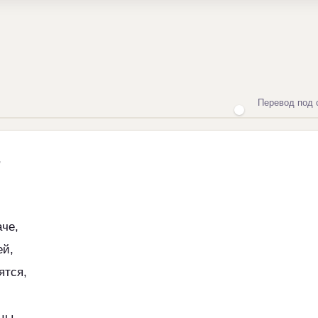
Перевод под 
,
аче,
ей,
ятся,
цы,