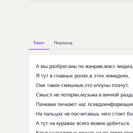
Текст
Перевод
А мы разбросаны по жанрам,масс медиа
Я тут в главных ролях,в этих комедиях,
Они такие смешные,что клоуны плачут,
Смысл не потерян,музыка в вечной разд
Пачками пичкают нас псевдоинформаци
На пальцах не посчитаешь чего стоит бо
А тут на куражах всего можно добиться,
Как в счастливых концах на юг летят пти