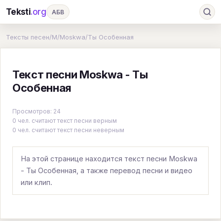
Teksti
.org
АБВ
Ru
А
Б
В
Г
Д
Е
Ж
З
Тексты песен
/
M
/
Moskwa
/
Ты Особенная
И
К
Л
М
Н
О
П
Р
С
Текст песни Moskwa - Ты
Т
У
Ф
Х
Ц
Ч
Ш
Э
Ю
Особенная
Я
En
A
B
C
D
E
F
G
Просмотров: 24
H
I
J
K
L
M
N
O
P
0 чел. считают текст песни верным
0 чел. считают текст песни неверным
Q
R
S
T
U
V
W
X
Y
Z
#
На этой странице находится текст песни Moskwa
- Ты Особенная, а также перевод песни и видео
или клип.