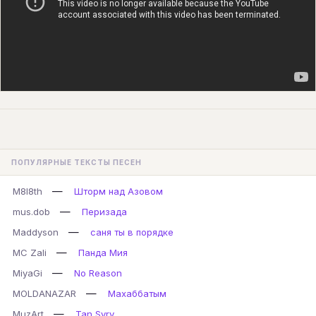
ПОПУЛЯРНЫЕ ТЕКСТЫ ПЕСЕН
—
M8l8th
Шторм над Азовом
—
mus.dob
Перизада
—
Maddyson
саня ты в порядке
—
MC Zali
Панда Мия
—
MiyaGi
No Reason
—
MOLDANAZAR
Махаббатым
—
MuzArt
Tan Syry