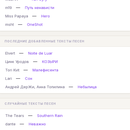
—
m19
Путь ненависти
—
Miss Papaya
Hero
—
msht
OneShot
ПОСЛЕДНИЕ ДОБАВЛЕННЫЕ ТЕКСТЫ ПЕСЕН
—
Elvert
Noite de Luar
—
Цинк Уродов
КОЗЫРИ
—
Tori Kvit
Малефисента
—
Lari
Сон
—
Андрей ДерЖи, Анна Топилина
Небылица
СЛУЧАЙНЫЕ ТЕКСТЫ ПЕСЕН
—
The Tears
Southern Rain
—
dante
Неважно