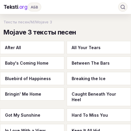
Teksti
.org
АБВ
Ru
А
Б
В
Г
Д
Е
Ж
З
Тексты песен
/
M
/
Mojave 3
Mojave 3 тексты песен
И
К
Л
М
Н
О
П
Р
С
Т
У
Ф
Х
Ц
Ч
Ш
Э
Ю
After All
All Your Tears
Я
En
A
B
C
D
E
F
G
Baby's Coming Home
Between The Bars
H
I
J
K
L
M
N
O
P
Q
R
S
T
U
V
W
X
Y
Bluebird of Happiness
Breaking the Ice
Z
#
Bringin' Me Home
Caught Beneath Your
Heel
Got My Sunshine
Hard To Miss You
In Love With a View
Keep It All Hid