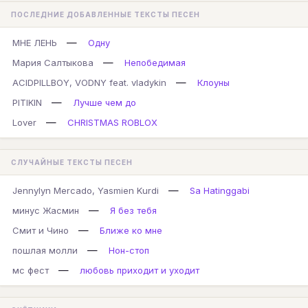
ПОСЛЕДНИЕ ДОБАВЛЕННЫЕ ТЕКСТЫ ПЕСЕН
—
МНЕ ЛЕНЬ
Одну
—
Мария Салтыкова
Непобедимая
—
ACIDPILLBOY, VODNY feat. vladykin
Клоуны
—
PITIKIN
Лучше чем до
—
Lover
CHRISTMAS ROBLOX
СЛУЧАЙНЫЕ ТЕКСТЫ ПЕСЕН
—
Jennylyn Mercado, Yasmien Kurdi
Sa Hatinggabi
—
минус Жасмин
Я без тебя
—
Смит и Чино
Ближе ко мне
—
пошлая молли
Нон-стоп
—
мс фест
любовь приходит и уходит