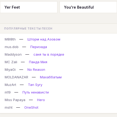
Yer Feet
You're Beautiful
ПОПУЛЯРНЫЕ ТЕКСТЫ ПЕСЕН
—
M8l8th
Шторм над Азовом
—
mus.dob
Перизада
—
Maddyson
саня ты в порядке
—
MC Zali
Панда Мия
—
MiyaGi
No Reason
—
MOLDANAZAR
Махаббатым
—
MuzArt
Tan Syry
—
m19
Путь ненависти
—
Miss Papaya
Hero
—
msht
OneShot