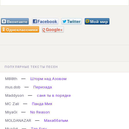
Вконтакте
Facebook
Twitter
Мой мир
Одноклассники
Google+
ПОПУЛЯРНЫЕ ТЕКСТЫ ПЕСЕН
—
M8l8th
Шторм над Азовом
—
mus.dob
Перизада
—
Maddyson
саня ты в порядке
—
MC Zali
Панда Мия
—
MiyaGi
No Reason
—
MOLDANAZAR
Махаббатым
—
MuzArt
Tan Syry