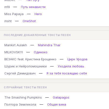
—
m19
Путь ненависти
—
Miss Papaya
Hero
—
msht
OneShot
ПОСЛЕДНИЕ ДОБАВЛЕННЫЕ ТЕКСТЫ ПЕСЕН
—
Mankirt Aulakh
Mahindra Thar
—
MILKOVSKYI
Одиноко
—
ВЕЗАКС feat. Кристина Ерощенко
Цирк Уродов
—
Шурик и Нейропомошники
Уходила любовь
—
Сергей Демидович
Я за тебя посвящаю себя
СЛУЧАЙНЫЕ ТЕКСТЫ ПЕСЕН
—
The Smashing Pumpkins
Galapagos
—
Полтора Землекопа
Общая вина