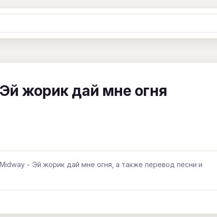
Ж
З
И
К
Л
М
Н
О
П
B
C
D
E
F
G
H
I
J
 Эй жорик дай мне огня
Y
Z
#
Midway - Эй жорик дай мне огня, а также перевод песни и