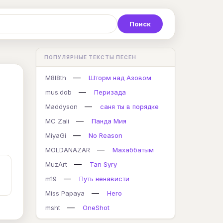
Р
С
Т
У
Ф
Х
Ц
ПОПУЛЯРНЫЕ ТЕКСТЫ ПЕСЕН
K
L
M
N
O
P
Q
—
M8l8th
Шторм над Азовом
—
mus.dob
Перизада
—
Maddyson
саня ты в порядке
—
MC Zali
Панда Мия
—
MiyaGi
No Reason
—
MOLDANAZAR
Махаббатым
—
MuzArt
Tan Syry
—
m19
Путь ненависти
—
Miss Papaya
Hero
—
msht
OneShot