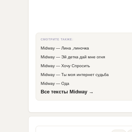
СМОТРИТЕ ТАКЖЕ:
Midway
—
Лина ,линочка
Midway
—
Эй детка дай мне огня
Midway
—
Хочу Спросить
Midway
—
Ты моя интернет судьба
Midway
—
Ода
Все тексты Midway →