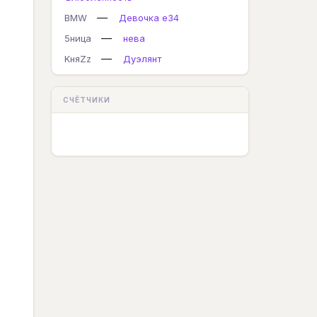
—
BMW
Девочка е34
—
5ница
нева
—
KняZz
Дуэлянт
СЧЁТЧИКИ