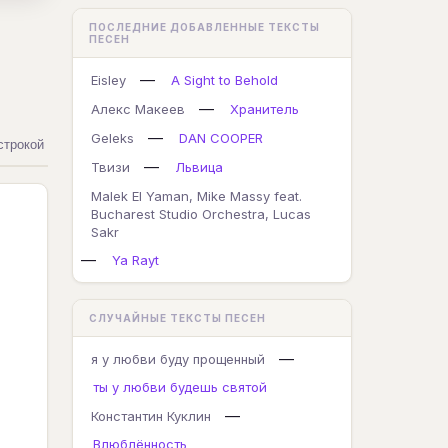
ПОСЛЕДНИЕ ДОБАВЛЕННЫЕ ТЕКСТЫ
ПЕСЕН
—
Eisley
A Sight to Behold
—
Алекс Макеев
Хранитель
—
Geleks
DAN COOPER
строкой
—
Твизи
Львица
Malek El Yaman, Mike Massy feat.
Bucharest Studio Orchestra, Lucas
Sakr
—
Ya Rayt
СЛУЧАЙНЫЕ ТЕКСТЫ ПЕСЕН
—
я у любви буду прощенный
ты у любви будешь святой
—
Константин Куклин
Влюблённость