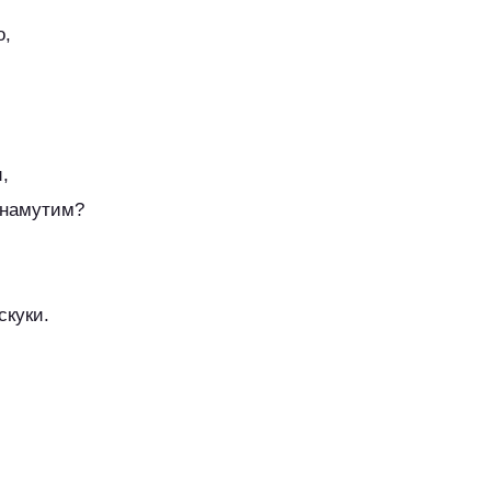
о,
,
 намутим?
скуки.