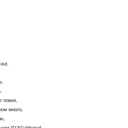
out,
е,
.
т покоя,
ом много,
аю,
 чем *D’&Gabbana*