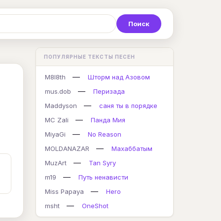
Р
С
Т
У
Ф
Х
Ц
ПОПУЛЯРНЫЕ ТЕКСТЫ ПЕСЕН
K
L
M
N
O
P
Q
—
M8l8th
Шторм над Азовом
—
mus.dob
Перизада
—
Maddyson
саня ты в порядке
—
MC Zali
Панда Мия
—
MiyaGi
No Reason
—
MOLDANAZAR
Махаббатым
—
MuzArt
Tan Syry
—
m19
Путь ненависти
—
Miss Papaya
Hero
—
msht
OneShot