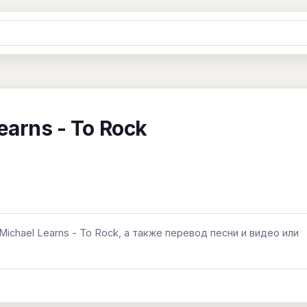
Ж
З
И
К
Л
М
Н
О
П
B
C
D
E
F
G
H
I
J
earns - To Rock
Y
Z
#
ichael Learns - To Rock, а также перевод песни и видео или