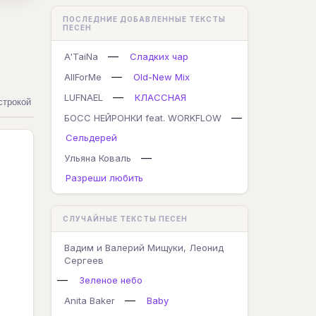
ПОСЛЕДНИЕ ДОБАВЛЕННЫЕ ТЕКСТЫ
ПЕСЕН
—
A'TaiNa
Сладких чар
—
AllForMe
Old-New Mix
—
LUFNAEL
КЛАССНАЯ
строкой
—
БОСС НЕЙРОНКИ feat. WORKFLOW
Сельдерей
—
Ульяна Коваль
Разреши любить
СЛУЧАЙНЫЕ ТЕКСТЫ ПЕСЕН
Вадим и Валерий Мищуки, Леонид
Сергеев
—
Зеленое небо
—
Anita Baker
Baby