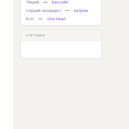
—
Леший
Бассейн
—
слушай экзорцист
ветром
—
R.I.O.
One Heart
СЧЁТЧИКИ