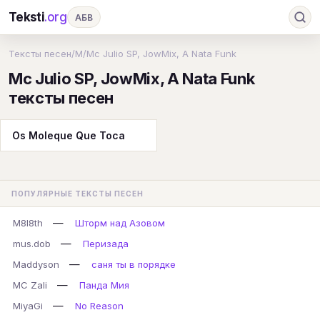
Teksti
.org
АБВ
Ru
А
Б
В
Г
Д
Е
Ж
З
Тексты песен
/
M
/
Mc Julio SP, JowMix, A Nata Funk
Mc Julio SP, JowMix, A Nata Funk
И
К
Л
М
Н
О
П
Р
С
тексты песен
Т
У
Ф
Х
Ц
Ч
Ш
Э
Ю
Я
En
A
B
C
D
E
F
G
Os Moleque Que Toca
H
I
J
K
L
M
N
O
P
Q
R
S
T
U
V
W
X
Y
ПОПУЛЯРНЫЕ ТЕКСТЫ ПЕСЕН
Z
#
—
M8l8th
Шторм над Азовом
—
mus.dob
Перизада
—
Maddyson
саня ты в порядке
—
MC Zali
Панда Мия
—
MiyaGi
No Reason