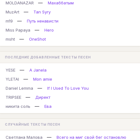
—
MOLDANAZAR
Махаббатым
—
MuzArt
Tan Syry
—
m19
Путь ненависти
—
Miss Papaya
Hero
—
msht
OneShot
ПОСЛЕДНИЕ ДОБАВЛЕННЫЕ ТЕКСТЫ ПЕСЕН
—
YESE
A Janela
—
YLETAI
Mon amie
—
Daniel Lemma
If I Used To Love You
—
TRIPSEE
Директ
—
никита соль
Ева
СЛУЧАЙНЫЕ ТЕКСТЫ ПЕСЕН
—
Светлана Малова
Всего на миг свой бег остановлю