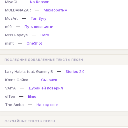
—
MiyaGi
No Reason
—
MOLDANAZAR
Махаббатым
—
MuzArt
Tan Syry
—
m19
Путь ненависти
—
Miss Papaya
Hero
—
msht
OneShot
ПОСЛЕДНИЕ ДОБАВЛЕННЫЕ ТЕКСТЫ ПЕСЕН
—
Lazy Habits feat. Gummy B
Stories 2.0
—
Юлия Сайко
Сыночек
—
VAIYA
Дурак ей поверил
—
elTee
Elmo
—
The Amba
На ход ноги
СЛУЧАЙНЫЕ ТЕКСТЫ ПЕСЕН