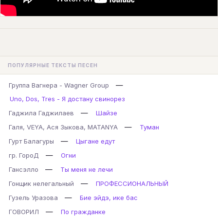
ПОПУЛЯРНЫЕ ТЕКСТЫ ПЕСЕН
—
Группа Вагнера - Wagner Group
Uno, Dos, Tres - Я достану свинорез
—
Гаджила Гаджилаев
Шайзе
—
Галя, VEYA, Ася Зыкова, MATANYA
Туман
—
Гурт Балагуры
Цыгане едут
—
гр. ГороД
Огни
—
Гансэлло
Ты меня не лечи
—
Гонщик нелегальный
ПРОФЕССИОНАЛЬНЫЙ
—
Гузель Уразова
Бие эйдэ, ике бас
—
ГОВОРИЛ
По гражданке