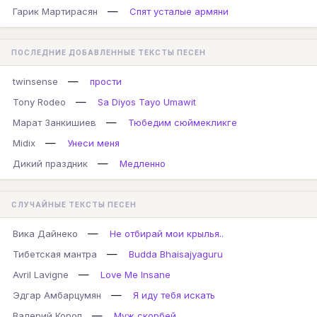
—
Гарик Мартирасян
Спят усталые армяни
ПОСЛЕДНИЕ ДОБАВЛЕННЫЕ ТЕКСТЫ ПЕСЕН
—
twinsense
прости
—
Tony Rodeo
Sa Diyos Tayo Umawit
—
Марат Занкишиев
Тюбедим сюймекликге
—
Midix
Унеси меня
—
Дикий праздник
Медленно
СЛУЧАЙНЫЕ ТЕКСТЫ ПЕСЕН
—
Вика Дайнеко
Не отбирай мои крылья..
—
Тибетская мантра
Budda Bhaisajyaguru
—
Avril Lavigne
Love Me Insane
—
Эдгар Амбарцумян
Я иду тебя искать
—
Валерий Короп
Муж скорбей