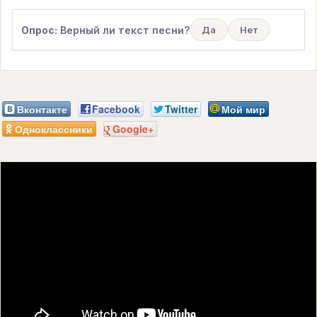
Опрос:
Верный ли текст песни?
Да
Нет
Вконтакте
Facebook
Twitter
Мой мир
Одноклассники
Google+