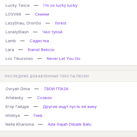
—
Lucky Twice
I'm so lucky lucky
—
LOVV66
Скинни
—
LazyShau, DronGo
forest
—
LonelyStash
Чел тупой
—
Lamb
Садистка
—
Lara
Ihanet Bekcisi
—
Los Tiburones
Never Let You Go
ПОСЛЕДНИЕ ДОБАВЛЕННЫЕ ТЕКСТЫ ПЕСЕН
—
Ovryah Dima
ТВОИ ГЛАЗА
—
Artalasky
Созвон
—
Егор Гайдук
Другие ищут пусть её вину
—
Istokiya
Гнев
—
Nella Kharisma
Ada Gajah Dibalik Batu