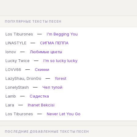
ПОПУЛЯРНЫЕ ТЕКСТЫ ПЕСЕН
—
Los Tiburones
I'm Begging You
—
LINASTYLE
СИГМА ПЕППА
—
lonov
Любимые цветы
—
Lucky Twice
I'm so lucky lucky
—
LOVV66
Скинни
—
LazyShau, DronGo
forest
—
LonelyStash
Чел тупой
—
Lamb
Садистка
—
Lara
Ihanet Bekcisi
—
Los Tiburones
Never Let You Go
ПОСЛЕДНИЕ ДОБАВЛЕННЫЕ ТЕКСТЫ ПЕСЕН