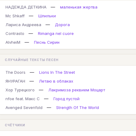
—
НАДЕЖДА ДЕТКИНА
маленькая жертва
—
Mc Shkaff
Шпильки
—
Лариса Андреева
Дорога
—
Contrasto
Rimanga nel cuore
—
AlvheiM
Песнь Сирин
СЛУЧАЙНЫЕ ТЕКСТЫ ПЕСЕН
—
The Doors
Lions In The Street
—
ЯНУРАГАН
Летаю в облаках
—
Хор Турецкого
Лакримоза реквием Моцарт
—
nfoe feat. Макс С
Город пустой
—
Avenged Sevenfold
Strength Of The World
СЧЁТЧИКИ