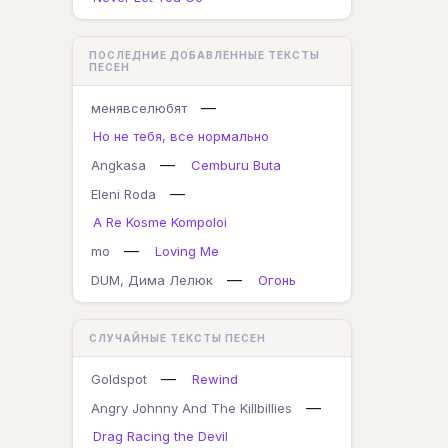
ПОСЛЕДНИЕ ДОБАВЛЕННЫЕ ТЕКСТЫ
ПЕСЕН
—
менявселюбят
Но не тебя, все нормально
—
Angkasa
Cemburu Buta
—
Eleni Roda
A Re Kosme Kompoloi
—
mo
Loving Me
—
DUM, Дима Лелюк
Огонь
СЛУЧАЙНЫЕ ТЕКСТЫ ПЕСЕН
—
Goldspot
Rewind
—
Angry Johnny And The Killbillies
Drag Racing the Devil