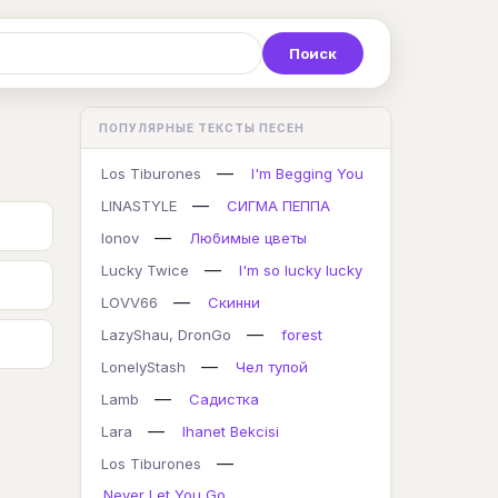
Р
С
Т
У
Ф
Х
Ц
ПОПУЛЯРНЫЕ ТЕКСТЫ ПЕСЕН
K
L
M
N
O
P
Q
—
Los Tiburones
I'm Begging You
—
LINASTYLE
СИГМА ПЕППА
—
lonov
Любимые цветы
—
Lucky Twice
I'm so lucky lucky
—
LOVV66
Скинни
—
LazyShau, DronGo
forest
—
LonelyStash
Чел тупой
—
Lamb
Садистка
—
Lara
Ihanet Bekcisi
—
Los Tiburones
Never Let You Go