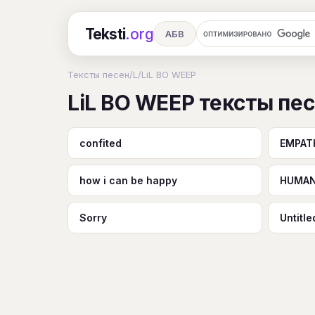
Teksti
.org
АБВ
Ru
А
Б
В
Г
Д
Е
Тексты песен
/
L
/
LiL BO WEEP
LiL BO WEEP тексты пе
Ч
Ш
Э
Ю
Я
En
A
R
S
T
U
V
W
X
confited
EMPAT
how i can be happy
HUMA
Sorry
Untitle