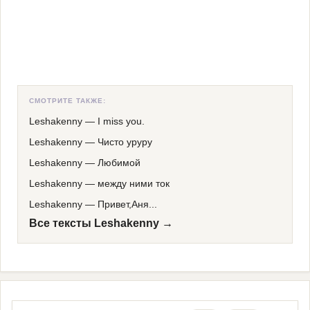
СМОТРИТЕ ТАКЖЕ:
Leshakenny
—
I miss you.
Leshakenny
—
Чисто уруру
Leshakenny
—
Любимой
Leshakenny
—
между ними ток
Leshakenny
—
Привет,Аня...
Все тексты Leshakenny →