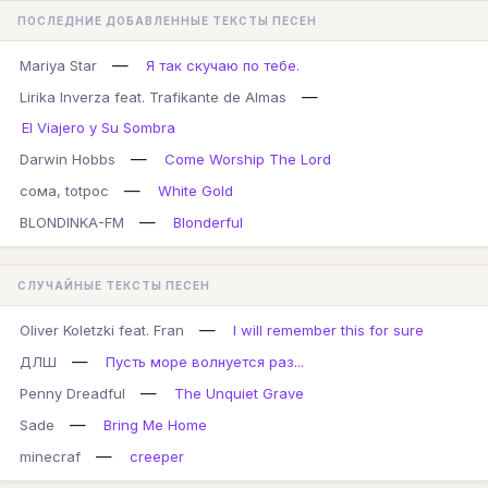
ПОСЛЕДНИЕ ДОБАВЛЕННЫЕ ТЕКСТЫ ПЕСЕН
—
Mariya Star
Я так скучаю по тебе.
—
Lirika Inverza feat. Trafikante de Almas
El Viajero y Su Sombra
—
Darwin Hobbs
Come Worship The Lord
—
сома, totpoc
White Gold
—
BLONDINKA-FM
Blonderful
СЛУЧАЙНЫЕ ТЕКСТЫ ПЕСЕН
—
Oliver Koletzki feat. Fran
I will remember this for sure
—
ДЛШ
Пусть море волнуется раз...
—
Penny Dreadful
The Unquiet Grave
—
Sade
Bring Me Home
—
minecraf
creeper