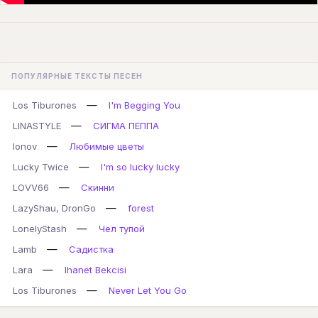
ПОПУЛЯРНЫЕ ТЕКСТЫ ПЕСЕН
—
Los Tiburones
I'm Begging You
—
LINASTYLE
СИГМА ПЕППА
—
lonov
Любимые цветы
—
Lucky Twice
I'm so lucky lucky
—
LOVV66
Скинни
—
LazyShau, DronGo
forest
—
LonelyStash
Чел тупой
—
Lamb
Садистка
—
Lara
Ihanet Bekcisi
—
Los Tiburones
Never Let You Go